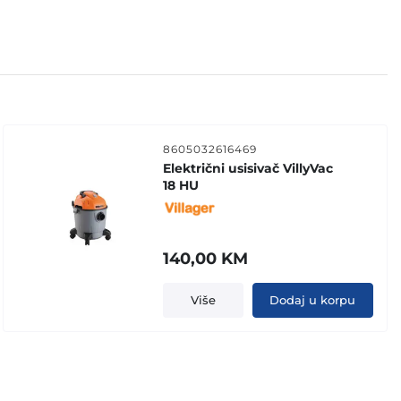
8605032616469
Električni usisivač VillyVac
18 HU
140,00
KM
Više
Dodaj u korpu