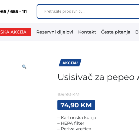
65 / 655 - 111
SKA AKCIJA!
Rezervni dijelovi
Kontakt
Česta pitanja
B
AKCIJA!
Usisivač za pepeo
109,90
KM
Original
Current
74,90
KM
price
price
was:
is:
– Kartonska kutija
109,90 KM.
74,90 KM.
– HEPA filter
– Periva vrećica