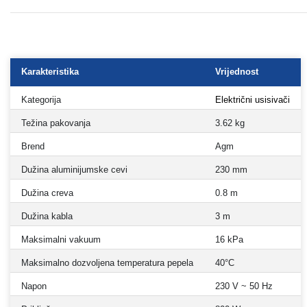
Karakteristika
Vrijednost
Kategorija
Električni usisivači
Težina pakovanja
3.62 kg
Brend
Agm
Dužina aluminijumske cevi
230 mm
Dužina creva
0.8 m
Dužina kabla
3 m
Maksimalni vakuum
16 kPa
Maksimalno dozvoljena temperatura pepela
40°C
Napon
230 V ~ 50 Hz