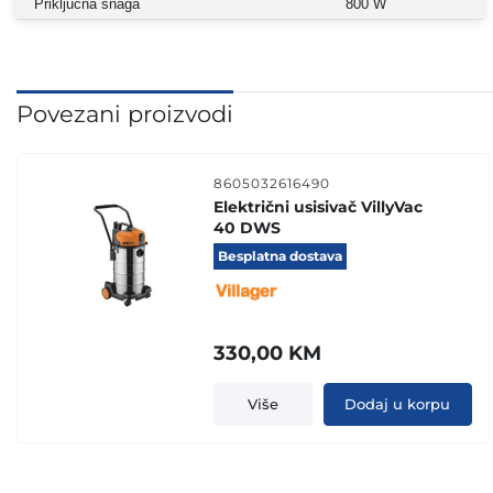
Priključna snaga
800 W
Povezani proizvodi
8605032616490
Električni usisivač VillyVac
40 DWS
Besplatna dostava
330,00
KM
Više
Dodaj u korpu