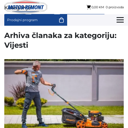
Skip
to
Kategorije
0,00 KM
0 proizvoda
content
Kuća
Vijesti
Zaštitna oprema
Prodajni program
Arhiva članaka za kategoriju:
Vijesti