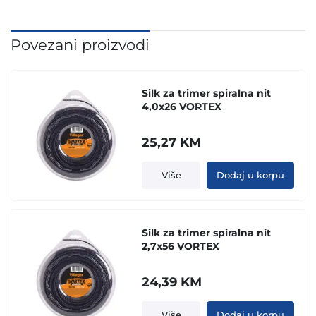
Povezani proizvodi
Silk za trimer spiralna nit
4,0x26 VORTEX
25,27
KM
Više
Dodaj u korpu
Silk za trimer spiralna nit
2,7x56 VORTEX
24,39
KM
Više
Dodaj u korpu