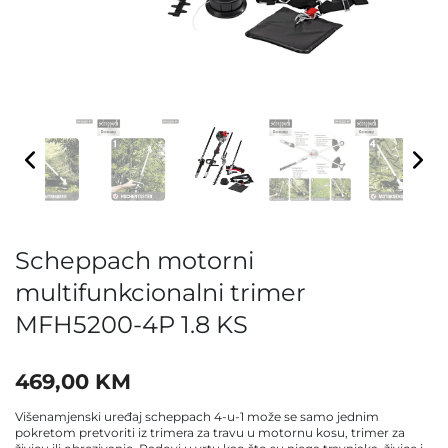
Scheppach motorni
multifunkcionalni trimer
MFH5200-4P 1.8 KS
469,00
KM
Višenamjenski uređaj scheppach 4-u-1 može se samo jednim
pokretom pretvoriti iz trimera za travu u motornu kosu, trimer za