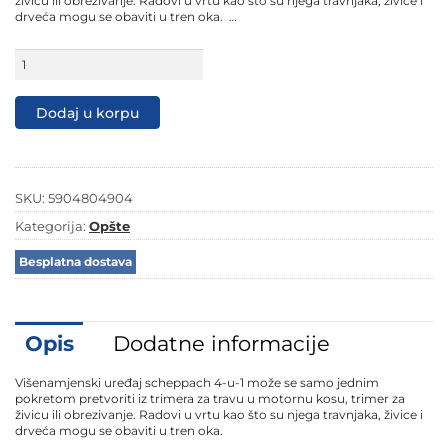
živicu ili obrezivanje. Radovi u vrtu kao što su njega travnjaka, živice i
drveća mogu se obaviti u tren oka. …
Scheppach
motorni
multifunkcionalni
trimer
Dodaj u korpu
MFH5200-
4P
1.8
KS
količina
SKU:
5904804904
Kategorija:
Opšte
Besplatna dostava
Opis
Dodatne informacije
Višenamjenski uređaj scheppach 4-u-1 može se samo jednim
pokretom pretvoriti iz trimera za travu u motornu kosu, trimer za
živicu ili obrezivanje. Radovi u vrtu kao što su njega travnjaka, živice i
drveća mogu se obaviti u tren oka.