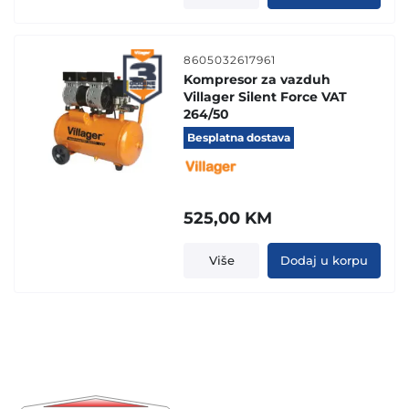
8605032617961
Kompresor za vazduh
Villager Silent Force VAT
264/50
Besplatna dostava
525,00
KM
Više
Dodaj u korpu