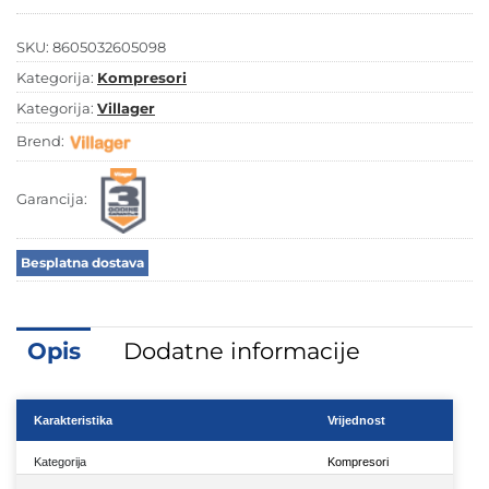
VE-
50
SKU:
8605032605098
L
količina
Kategorija:
Kompresori
Kategorija:
Villager
Brend:
Garancija:
Besplatna dostava
Opis
Dodatne informacije
Karakteristika
Vrijednost
Kategorija
Kompresori