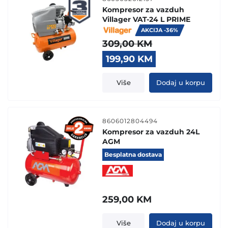
Kompresor za vazduh
Villager VAT-24 L PRIME
AKCIJA -36%
309,00
KM
Original
Current
199,90
KM
price
price
was:
is:
Više
Dodaj u korpu
309,00 KM.
199,90 KM.
8606012804494
Kompresor za vazduh 24L
AGM
Besplatna dostava
259,00
KM
Više
Dodaj u korpu