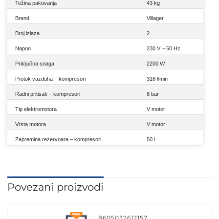
Težina pakovanja
43 kg
Brend
Villager
Broj izlaza
2
Napon
230 V ~ 50 Hz
Priključna snaga
2200 W
Protok vazduha – kompresori
316 l/min
Radni pritisak – kompresori
8 bar
Tip elektromotora
V motor
Vrsta motora
V motor
Zapremina rezervoara – kompresori
50 l
Povezani proizvodi
8605032612157