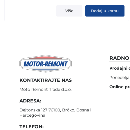
Više
Dodaj u korpu
RADNO 
Prodajni 
Ponedelja
KONTAKTIRAJTE NAS
Online pr
Moto Remont Trade d.o.o.
ADRESA:
Dejtonska 127 76100, Brčko, Bosna i
Hercegovina
TELEFON: