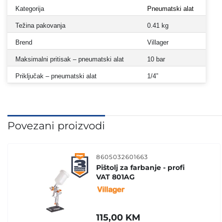
Kategorija
Pneumatski alat
Težina pakovanja
0.41 kg
Brend
Villager
Maksimalni pritisak – pneumatski alat
10 bar
Priključak – pneumatski alat
1/4”
Povezani proizvodi
8605032601663
Pištolj za farbanje - profi
VAT 801AG
115,00
KM