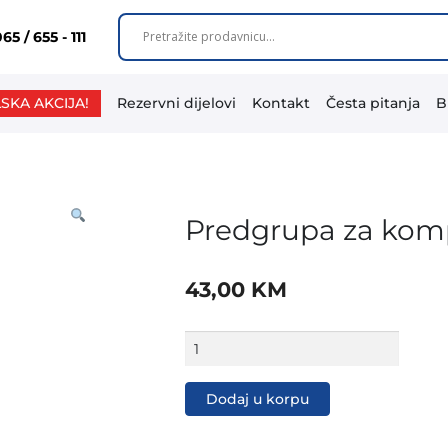
65 / 655 - 111
SKA AKCIJA!
Rezervni dijelovi
Kontakt
Česta pitanja
B
Predgrupa za kom
43,00
KM
Predgrupa
za
kompresor
-
Dodaj u korpu
VAT
MF-
9