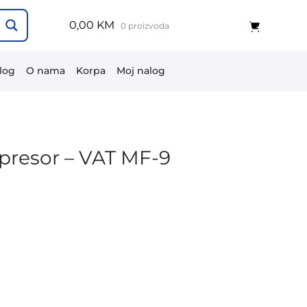
0,00 KM
0 proizvoda
log
O nama
Korpa
Moj nalog
presor – VAT MF-9