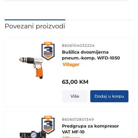
Povezani proizvodi
8606104032224
Bušilica dvosmijerna
pneum.-komp. WFD-1050
63,00
KM
Više
Dodaj u korpu
8606012801349
Predgrupa za kompresor
VAT MF-10