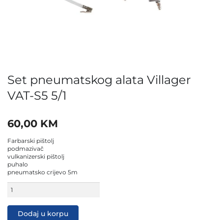
Set pneumatskog alata Villager
VAT-S5 5/1
60,00
KM
Farbarski pištolj
podmazivač
vulkanizerski pištolj
puhalo
pneumatsko crijevo 5m
Set
pneumatskog
alata
Villager
Dodaj u korpu
VAT-