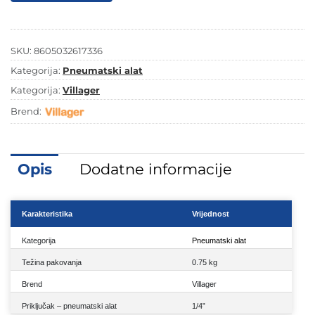
S5
5/1
količina
SKU:
8605032617336
Kategorija:
Pneumatski alat
Kategorija:
Villager
Brend:
Opis
Dodatne informacije
Karakteristika
Vrijednost
Kategorija
Pneumatski alat
Težina pakovanja
0.75 kg
Brend
Villager
Priključak – pneumatski alat
1/4”