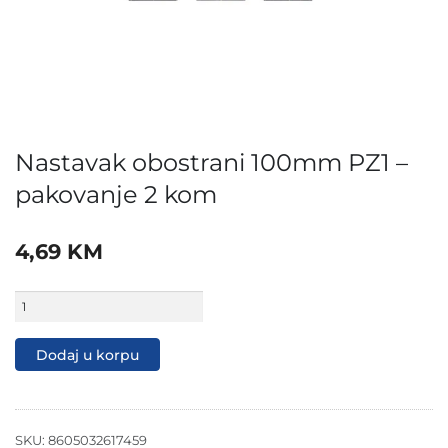
Nastavak obostrani 100mm PZ1 –
pakovanje 2 kom
4,69
KM
Nastavak
obostrani
100mm
PZ1
Dodaj u korpu
-
pakovanje
2
kom
količina
SKU:
8605032617459