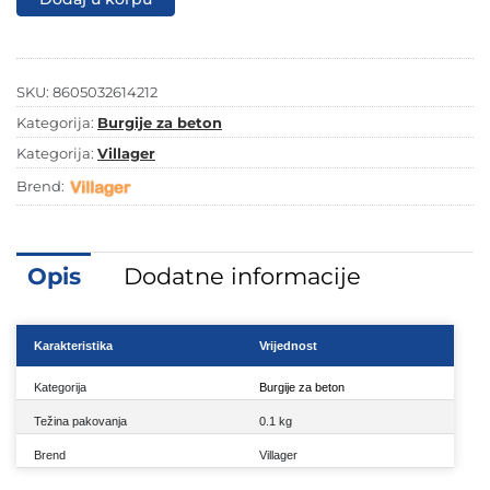
IMPACT
LINE
DP-
12X210
mm
SKU:
8605032614212
količina
Kategorija:
Burgije za beton
Kategorija:
Villager
Brend:
Opis
Dodatne informacije
Karakteristika
Vrijednost
Kategorija
Burgije za beton
Težina pakovanja
0.1 kg
Brend
Villager