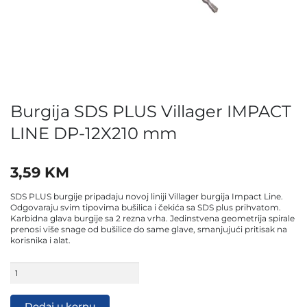
Burgija SDS PLUS Villager IMPACT
LINE DP-12X210 mm
3,59
KM
SDS PLUS burgije pripadaju novoj liniji Villager burgija Impact Line.
Odgovaraju svim tipovima bušilica i čekića sa SDS plus prihvatom.
Karbidna glava burgije sa 2 rezna vrha. Jedinstvena geometrija spirale
prenosi više snage od bušilice do same glave, smanjujući pritisak na
korisnika i alat.
Burgija
SDS
PLUS
Villager
Dodaj u korpu