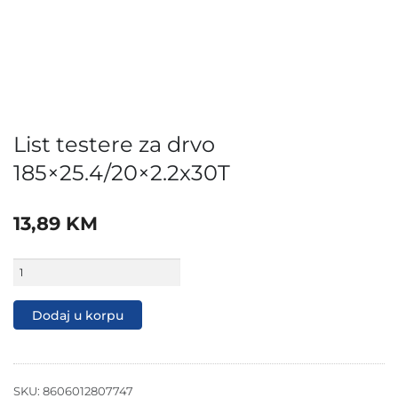
List testere za drvo
185×25.4/20×2.2x30T
13,89
KM
List
testere
za
drvo
Dodaj u korpu
185x25.4/20x2.2x30T
količina
SKU:
8606012807747