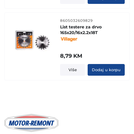
8605032609829
List testere za drvo
165x20/16x2.2x18T
8,79
KM
Više
Dodaj u korpu