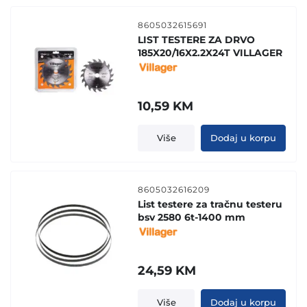
8605032615691
LIST TESTERE ZA DRVO
185X20/16X2.2X24T VILLAGER
10,59
KM
Više
Dodaj u korpu
8605032616209
List testere za tračnu testeru
bsv 2580 6t-1400 mm
24,59
KM
Više
Dodaj u korpu