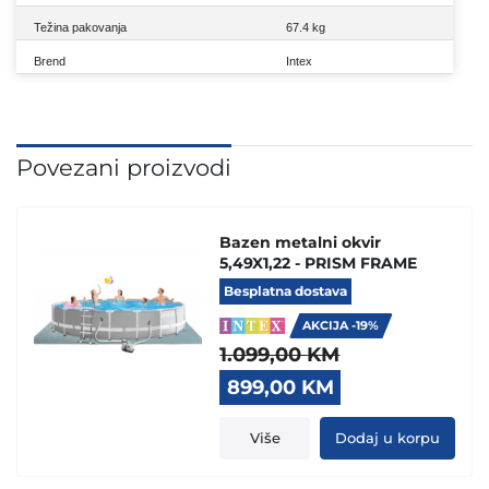
Težina pakovanja
67.4 kg
Brend
Intex
Povezani proizvodi
Bazen metalni okvir
5,49X1,22 - PRISM FRAME
Besplatna dostava
AKCIJA -19%
1.099,00
KM
Original
Current
899,00
KM
price
price
was:
is:
Više
Dodaj u korpu
1.099,00 KM.
899,00 KM.