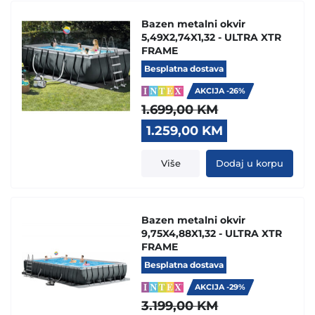
Bazen metalni okvir
5,49X2,74X1,32 - ULTRA XTR
FRAME
Besplatna dostava
AKCIJA -26%
1.699,00
KM
Original
Current
1.259,00
KM
price
price
was:
is:
Više
Dodaj u korpu
1.699,00 KM.
1.259,00 KM.
Bazen metalni okvir
9,75X4,88X1,32 - ULTRA XTR
FRAME
Besplatna dostava
AKCIJA -29%
3.199,00
KM