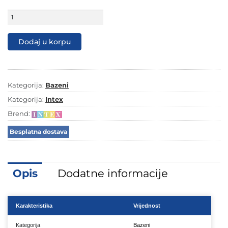
Bazen
metalni
okvir
4X2X1
Dodaj u korpu
-
PRISM
FRAME
količina
Kategorija:
Bazeni
Kategorija:
Intex
Brend:
Besplatna dostava
Opis
Dodatne informacije
Karakteristika
Vrijednost
Kategorija
Bazeni