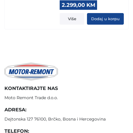
Original
Current
2.299,00
KM
price
price
was:
is:
Više
Dodaj u korpu
3.199,00 KM.
2.299,00 KM.
KONTAKTIRAJTE NAS
Moto Remont Trade d.o.o.
ADRESA:
Dejtonska 127 76100, Brčko, Bosna i Hercegovina
TELEFON: