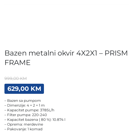
Bazen metalni okvir 4X2X1 – PRISM
FRAME
999,00
KM
Original
Current
629,00
KM
price
price
was:
is:
– Bazen sa pumpom
999,00 KM.
629,00 KM.
– Dimenzije: 4 × 2 × 1 m
– Kapacitet pumpe: 3785L/h
– Filter pumpa: 220-240
– Kapacitet bazena ( 80 %): 10.874 l
– Oprema: merdevine
– Pakovanje: 1 komad