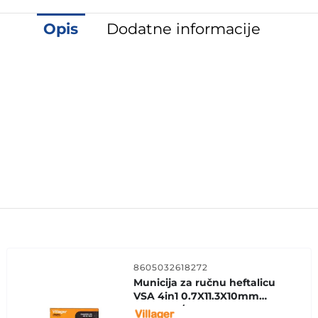
Opis
Dodatne informacije
8605032618272
Municija za ručnu heftalicu
VSA 4in1 0.7X11.3X10mm
SET 1000/1