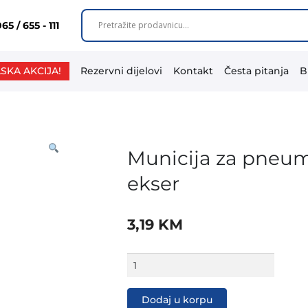
65 / 655 - 111
SKA AKCIJA!
Rezervni dijelovi
Kontakt
Česta pitanja
B
Municija za pneum
ekser
3,19
KM
Municija
za
pneum
heftalicu
Dodaj u korpu