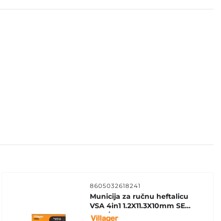
8605032618241
Municija za ručnu heftalicu
VSA 4in1 1.2X11.3X10mm SET
1000/1