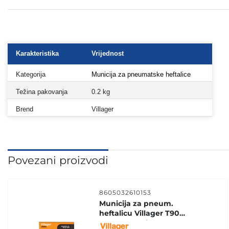
Karakteristika
Vrijednost
Kategorija
Municija za pneumatske heftalice
Težina pakovanja
0.2 kg
Brend
Villager
Povezani proizvodi
8605032610153
Municija za pneum.
heftalicu Villager T90
20mm 1000 kom