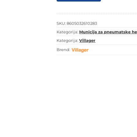
25mm
1000/1
-
ekser
količina
SKU:
8605032610283
Kategorija:
Municija za pneumatske hef
Kategorija:
Villager
Brend: