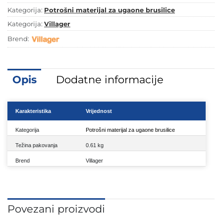
Kategorija:
Potrošni materijal za ugaone brusilice
Kategorija:
Villager
Brend:
Opis
Dodatne informacije
Karakteristika
Vrijednost
Kategorija
Potrošni materijal za ugaone brusilice
Težina pakovanja
0.61 kg
Brend
Villager
Povezani proizvodi