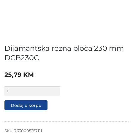
Dijamantska rezna ploča 230 mm
DCB230C
25,79
KM
Dijamantska
rezna
ploča
230
Dodaj u korpu
mm
DCB230C
količina
SKU:
7630005257111