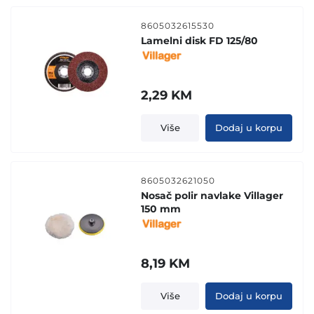
8605032615530
Lamelni disk FD 125/80
2,29
KM
Više
Dodaj u korpu
8605032621050
Nosač polir navlake Villager
150 mm
8,19
KM
Više
Dodaj u korpu