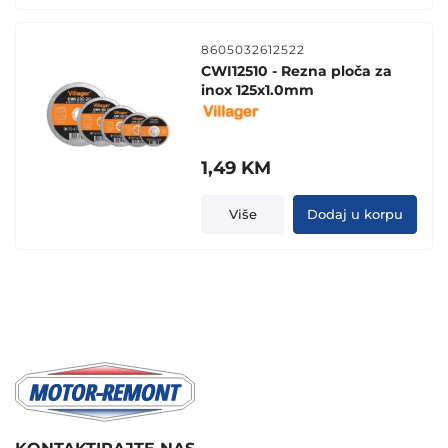
8605032612522
CWI12510 - Rezna ploča za
inox 125x1.0mm
1,49
KM
Više
Dodaj u korpu