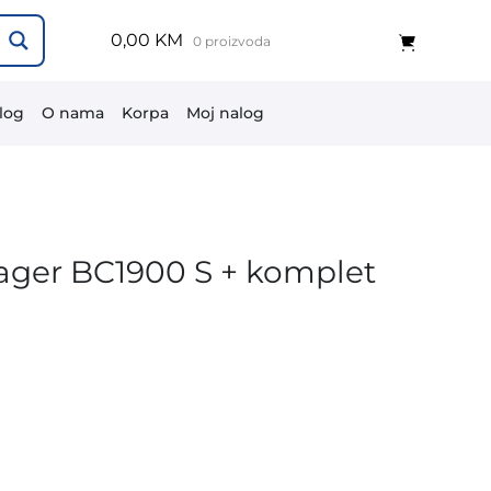
0,00 KM
0 proizvoda
log
O nama
Korpa
Moj nalog
lager BC1900 S + komplet