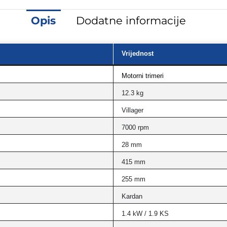
Opis
Dodatne informacije
Vrijednost
Motorni trimeri
12.3 kg
Villager
7000 rpm
28 mm
415 mm
255 mm
Kardan
1.4 kW / 1.9 KS