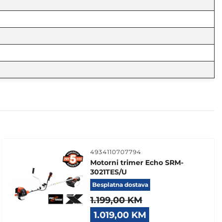
4934110707794
Motorni trimer Echo SRM-
3021TES/U
Besplatna dostava
1.199,00
KM
Original
Current
1.019,00
KM