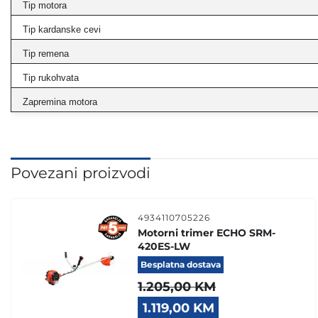
Tip motora
Tip kardanske cevi
Tip remena
Tip rukohvata
Zapremina motora
Povezani proizvodi
4934110705226
Motorni trimer ECHO SRM-
420ES-LW
Besplatna dostava
1.205,00
KM
Original
Current
1.119,00
KM