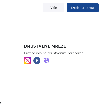
price
price
was:
is:
Više
Dodaj u korpu
1.199,00 KM.
1.019,00 KM.
DRUŠTVENE MREŽE
Pratite nas na društvenim mrežama
A