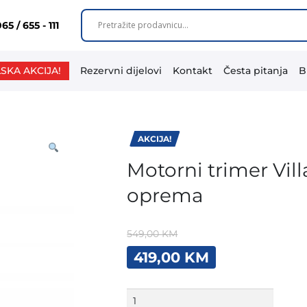
65 / 655 - 111
SKA AKCIJA!
Rezervni dijelovi
Kontakt
Česta pitanja
B
AKCIJA!
Motorni trimer Vil
oprema
549,00
KM
Original
Current
419,00
KM
price
price
was:
is:
549,00 KM.
419,00 KM.
Motorni
trimer