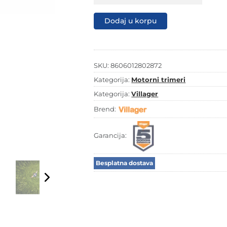
Villager
BC1900
Dodaj u korpu
S
+
komplet
oprema
količina
SKU:
8606012802872
Kategorija:
Motorni trimeri
Kategorija:
Villager
Brend:
Garancija:
Besplatna dostava