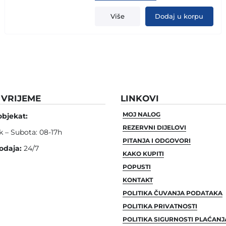
price
price
was:
is:
Više
Dodaj u korpu
1.849,00 KM.
1.699,00 KM.
VRIJEME
LINKOVI
MOJ NALOG
objekat:
REZERVNI DIJELOVI
k – Subota: 08-17h
PITANJA I ODGOVORI
odaja:
24/7
KAKO KUPITI
POPUSTI
KONTAKT
POLITIKA ČUVANJA PODATAKA
POLITIKA PRIVATNOSTI
POLITIKA SIGURNOSTI PLAĆANJ