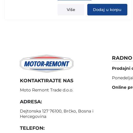
price
price
was:
is:
Više
Dodaj u korpu
1.205,00 KM.
1.119,00 KM.
RADNO 
Prodajni 
Ponedelja
KONTAKTIRAJTE NAS
Online pr
Moto Remont Trade d.o.o.
ADRESA:
Dejtonska 127 76100, Brčko, Bosna i
Hercegovina
TELEFON: