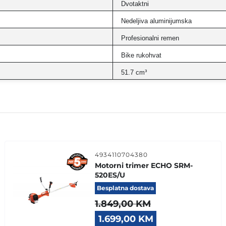
Dvotaktni
Nedeljiva aluminijumska
Profesionalni remen
Bike rukohvat
51.7 cm³
4934110704380
Motorni trimer ECHO SRM-
520ES/U
Besplatna dostava
1.849,00
KM
Original
Current
1.699,00
KM