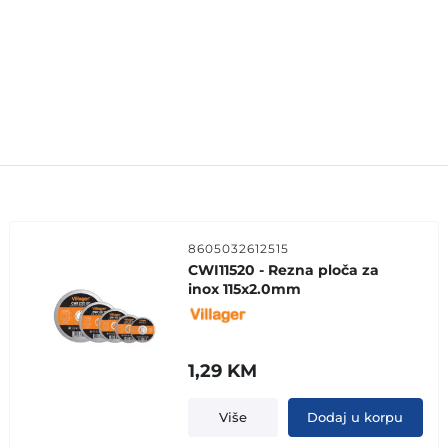
8605032612515
CWI11520 - Rezna ploča za
inox 115x2.0mm
1,29
KM
Više
Dodaj u korpu