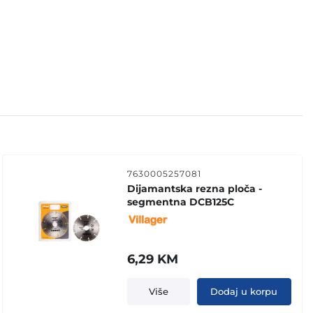
7630005257081
Dijamantska rezna ploča -
segmentna DCB125C
6,29
KM
Više
Dodaj u korpu