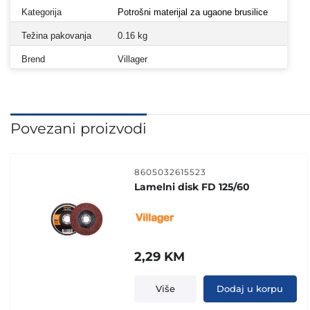
Kategorija
Potrošni materijal za ugaone brusilice
Težina pakovanja
0.16 kg
Brend
Villager
Povezani proizvodi
8605032615523
Lamelni disk FD 125/60
2,29
KM
Više
Dodaj u korpu