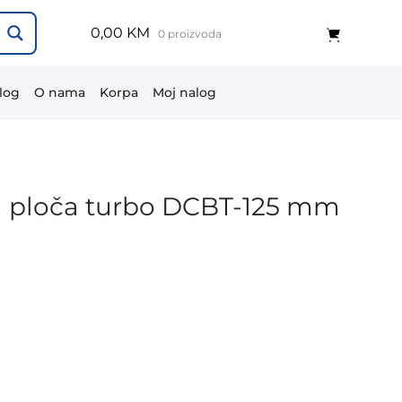
0,00 KM
0 proizvoda
log
O nama
Korpa
Moj nalog
a ploča turbo DCBT-125 mm