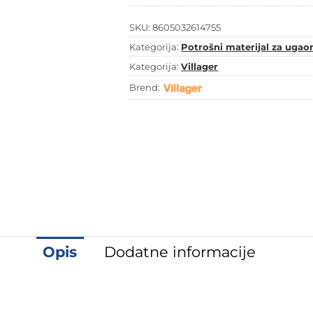
količina
SKU:
8605032614755
Kategorija:
Potrošni materijal za ugaon
Kategorija:
Villager
Brend:
Opis
Dodatne informacije