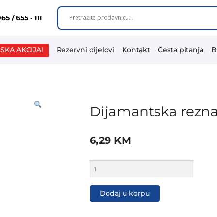
65 / 655 - 111
SKA AKCIJA!
Rezervni dijelovi
Kontakt
Česta pitanja
B
Dijamantska rezn
6,29
KM
Dijamantska
rezna
ploča
turbo
Dodaj u korpu
DCBT-
125
mm