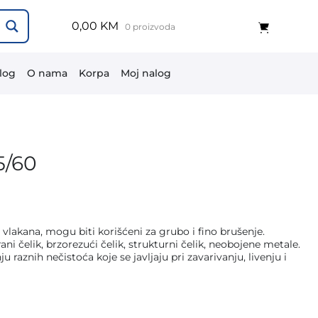
0,00 KM
0 proizvoda
log
O nama
Korpa
Moj nalog
5/60
 vlakana, mogu biti korišćeni za grubo i fino brušenje.
ani čelik, brzorezući čelik, strukturni čelik, neobojene metale.
raznih nečistoća koje se javljaju pri zavarivanju, livenju i