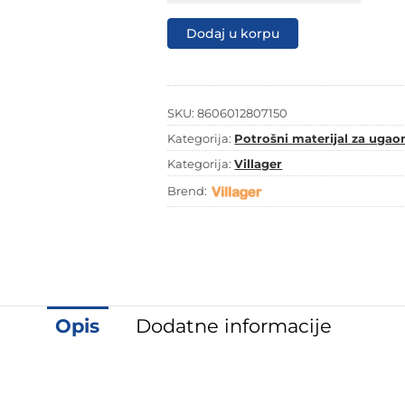
FD
115/60
Dodaj u korpu
količina
SKU:
8606012807150
Kategorija:
Potrošni materijal za ugaon
Kategorija:
Villager
Brend:
Opis
Dodatne informacije