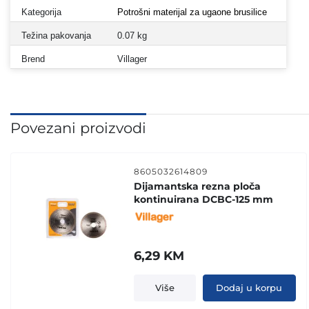
Kategorija
Potrošni materijal za ugaone brusilice
Težina pakovanja
0.07 kg
Brend
Villager
Povezani proizvodi
8605032614809
Dijamantska rezna ploča
kontinuirana DCBC-125 mm
6,29
KM
Više
Dodaj u korpu