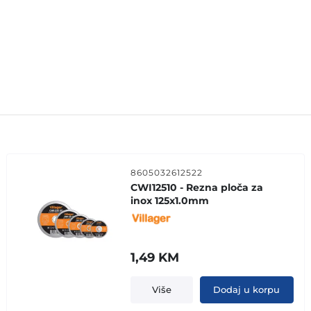
8605032612522
CWI12510 - Rezna ploča za
inox 125x1.0mm
1,49
KM
Više
Dodaj u korpu