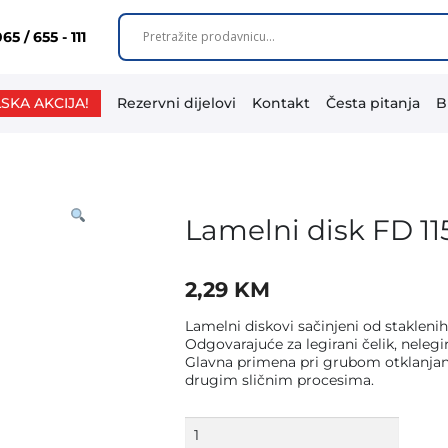
65 / 655 - 111
SKA AKCIJA!
Rezervni dijelovi
Kontakt
Česta pitanja
B
Lamelni disk FD 11
2,29
KM
Lamelni diskovi sačinjeni od staklenih
Odgovarajuće za legirani čelik, nelegir
Glavna primena pri grubom otklanjanju 
drugim sličnim procesima.
Lamelni
disk