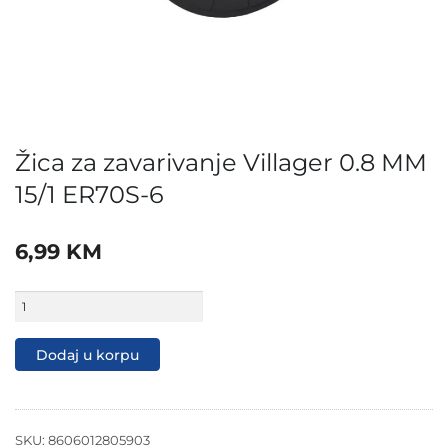
Žica za zavarivanje Villager 0.8 MM
15/1 ER70S-6
6,99
KM
Žica
za
zavarivanje
Villager
Dodaj u korpu
0.8
MM
15/1
ER70S-
6
SKU:
8606012805903
količina