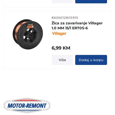
8606012805910
Žica za zavarivanje Villager
1.0 MM 15/1 ER70S-6
6,99
KM
Više
Dodaj u korpu