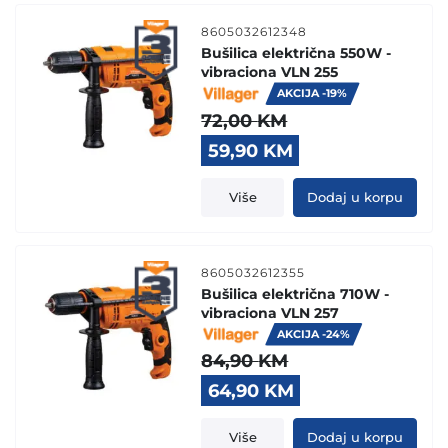
8605032612348
Bušilica električna 550W -
vibraciona VLN 255
AKCIJA -19%
72,00
KM
Original
Current
59,90
KM
price
price
was:
is:
Više
Dodaj u korpu
72,00 KM.
59,90 KM.
8605032612355
Bušilica električna 710W -
vibraciona VLN 257
AKCIJA -24%
84,90
KM
Original
Current
64,90
KM
price
price
was:
is:
Više
Dodaj u korpu