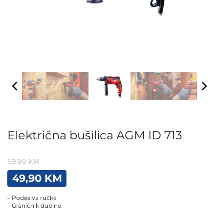
Električna bušilica AGM ID 713
69,90
KM
Original
Current
49,90
KM
price
price
was:
is:
– Podesiva ručka
69,90 KM.
49,90 KM.
– Graničnik dubine