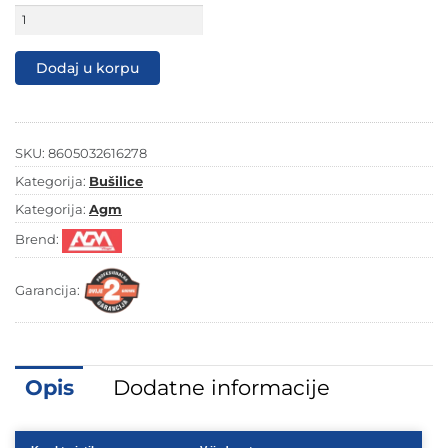
Električna
bušilica
AGM
ID
Dodaj u korpu
713
količina
SKU:
8605032616278
Kategorija:
Bušilice
Kategorija:
Agm
Brend:
Garancija:
Opis
Dodatne informacije