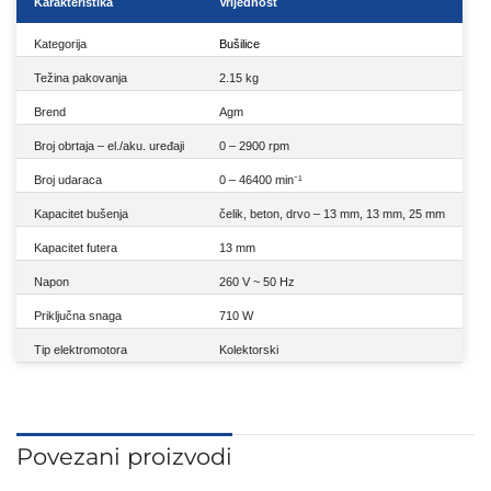
Karakteristika
Vrijednost
Kategorija
Bušilice
Težina pakovanja
2.15 kg
Brend
Agm
Broj obrtaja – el./aku. uređaji
0 – 2900 rpm
Broj udaraca
0 – 46400 min⁻¹
Kapacitet bušenja
čelik, beton, drvo – 13 mm, 13 mm, 25 mm
Kapacitet futera
13 mm
Napon
260 V ~ 50 Hz
Priključna snaga
710 W
Tip elektromotora
Kolektorski
Povezani proizvodi