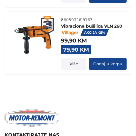
84,90 KM.
64,90 KM.
8605032619767
Vibraciona bušilica VLN 260
AKCIJA -21%
99,90
KM
Original
Current
79,90
KM
price
price
was:
is:
Više
Dodaj u korpu
99,90 KM.
79,90 KM.
KONTAKTIRAJTE NAS