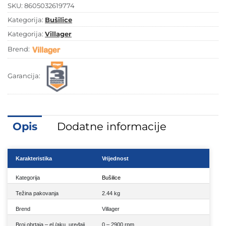
SKU:
8605032619774
Kategorija:
Bušilice
Kategorija:
Villager
Brend:
Garancija:
Opis
Dodatne informacije
Karakteristika
Vrijednost
Kategorija
Bušilice
Težina pakovanja
2.44 kg
Brend
Villager
Broj obrtaja – el./aku. uređaji
0 – 2900 rpm