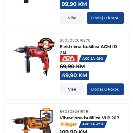
Original
Current
99,90
KM
price
price
was:
is:
Više
Dodaj u korpu
139,90 KM.
99,90 KM.
8605032616278
Električna bušilica AGM ID
713
AKCIJA -29%
69,90
KM
Original
Current
49,90
KM
price
price
was:
is:
Više
Dodaj u korpu
69,90 KM.
49,90 KM.
8605032619781
Vibraciona bušilica VLP 207
AKCIJA -23%
109,90
KM