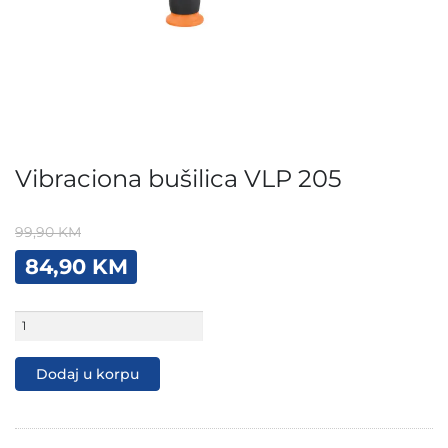
Vibraciona bušilica VLP 205
99,90
KM
Original
Current
84,90
KM
price
price
was:
is:
Vibraciona
99,90 KM.
84,90 KM.
bušilica
VLP
205
Dodaj u korpu
količina