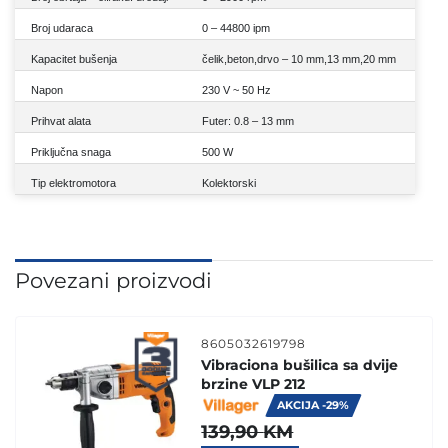
Broj udaraca
0 – 44800 ipm
Kapacitet bušenja
čelik,beton,drvo – 10 mm,13 mm,20 mm
Napon
230 V ~ 50 Hz
Prihvat alata
Futer: 0.8 – 13 mm
Priključna snaga
500 W
Tip elektromotora
Kolektorski
Povezani proizvodi
8605032619798
Vibraciona bušilica sa dvije
brzine VLP 212
AKCIJA -29%
139,90
KM