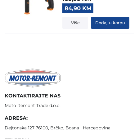
Original
Current
84,90
KM
price
price
was:
is:
Više
Dodaj u korpu
109,90 KM.
84,90 KM.
KONTAKTIRAJTE NAS
Moto Remont Trade d.o.o.
ADRESA:
Dejtonska 127 76100, Brčko, Bosna i Hercegovina