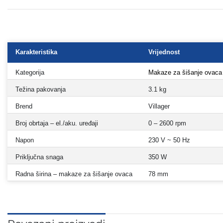
Karakteristika
Vrijednost
Kategorija
Makaze za šišanje ovaca
Težina pakovanja
3.1 kg
Brend
Villager
Broj obrtaja – el./aku. uređaji
0 – 2600 rpm
Napon
230 V ~ 50 Hz
Priključna snaga
350 W
Radna širina – makaze za šišanje ovaca
78 mm