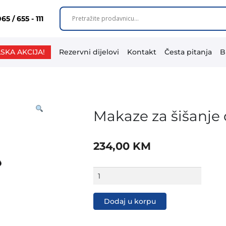
65 / 655 - 111
SKA AKCIJA!
Rezervni dijelovi
Kontakt
Česta pitanja
B
Makaze za šišanje
234,00
KM
Makaze
za
šišanje
ovaca
Dodaj u korpu
VLN
SC
350