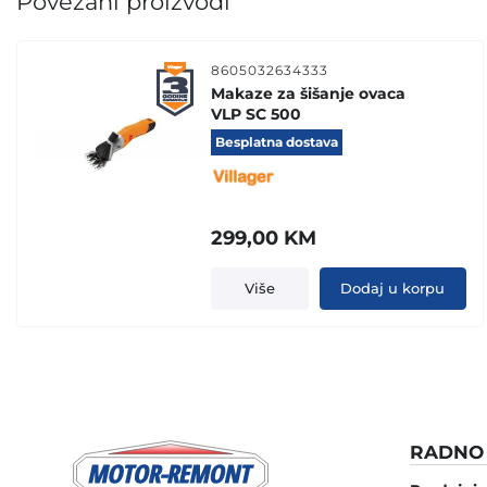
Povezani proizvodi
8605032634333
Makaze za šišanje ovaca
VLP SC 500
Besplatna dostava
299,00
KM
Više
Dodaj u korpu
RADNO 