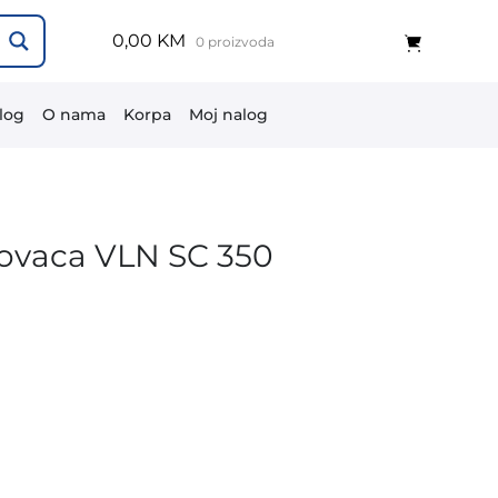
0,00 KM
0 proizvoda
log
O nama
Korpa
Moj nalog
 ovaca VLN SC 350