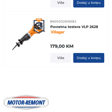
Više
Dodaj u korpu
8605032616582
Povratna testera VLP 2628
179,00
KM
Više
Dodaj u korpu