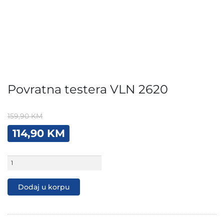
Povratna testera VLN 2620
159,90
KM
Original
Current
114,90
KM
price
price
was:
is:
Povratna
159,90 KM.
114,90 KM.
testera
VLN
2620
Dodaj u korpu
količina