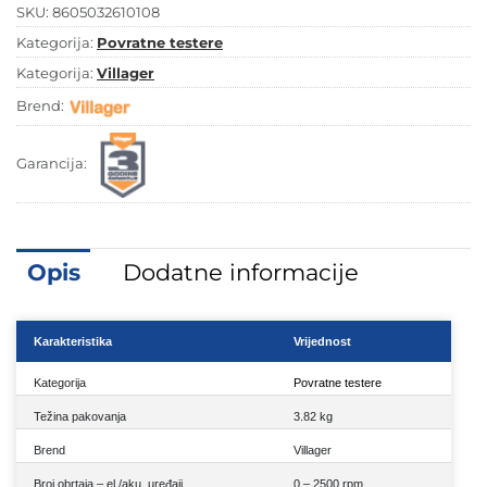
SKU:
8605032610108
Kategorija:
Povratne testere
Kategorija:
Villager
Brend:
Garancija:
Opis
Dodatne informacije
Karakteristika
Vrijednost
Kategorija
Povratne testere
Težina pakovanja
3.82 kg
Brend
Villager
Broj obrtaja – el./aku. uređaji
0 – 2500 rpm