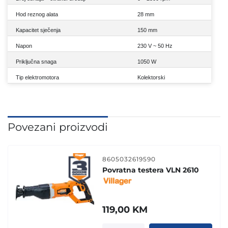
Hod reznog alata
28 mm
Kapacitet sječenja
150 mm
Napon
230 V ~ 50 Hz
Priključna snaga
1050 W
Tip elektromotora
Kolektorski
Povezani proizvodi
8605032619590
Povratna testera VLN 2610
119,00
KM