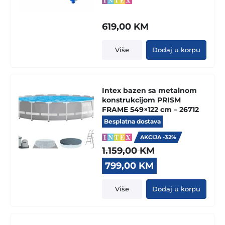
619,00
KM
Više
Dodaj u korpu
Intex bazen sa metalnom
konstrukcijom PRISM
FRAME 549×122 cm – 26712
Besplatna dostava
AKCIJA -32%
1.159,00
KM
Original
Current
799,00
KM
price
price
was:
is:
Više
Dodaj u korpu
1.159,00 KM.
799,00 KM.