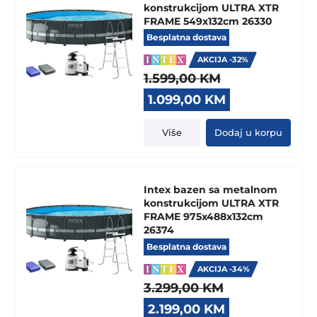
konstrukcijom ULTRA XTR
FRAME 549x132cm 26330
Besplatna dostava
AKCIJA -32%
1.599,00
KM
Original
Current
1.099,00
KM
price
price
was:
is:
Više
Dodaj u korpu
1.599,00 KM.
1.099,00 KM.
Intex bazen sa metalnom
konstrukcijom ULTRA XTR
FRAME 975x488x132cm
26374
Besplatna dostava
AKCIJA -34%
3.299,00
KM
Original
Current
2.199,00
KM