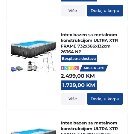
price
price
was:
is:
Više
Dodaj u korpu
3.299,00 KM.
2.199,00 KM.
Intex bazen sa metalnom
konstrukcijom ULTRA XTR
FRAME 732x366x132cm
26364 NP
Besplatna dostava
AKCIJA -31%
2.499,00
KM
Original
Current
1.729,00
KM
price
price
was:
is:
Više
Dodaj u korpu
2.499,00 KM.
1.729,00 KM.
Intex bazen sa metalnom
konstrukcijom ULTRA XTR