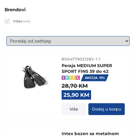
Brendovi
44
Intex
44
products
8004779021282-1-1
Peraja MEDIUM SUPER
SPORT FINS 39 do 42
AKCIJA -11%
28,70
KM
Original
Current
25,90
KM
price
price
was:
is:
Više
Dodaj u korpu
28,70 KM.
25,90 KM.
Intex bazen sa metalnom