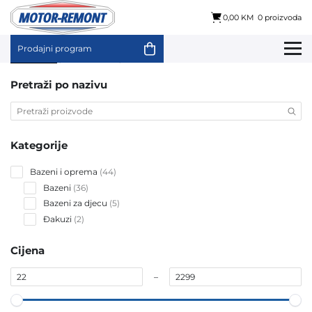
0,00 KM
0 proizvoda
Prodajni program
Skip
Početna
/ Brendovi / Intex
to
content
Pretraži po nazivu
Kategorije
44
Bazeni i oprema
44
products
36
Bazeni
36
products
5
Bazeni za djecu
5
products
2
Đakuzi
2
products
Cijena
–