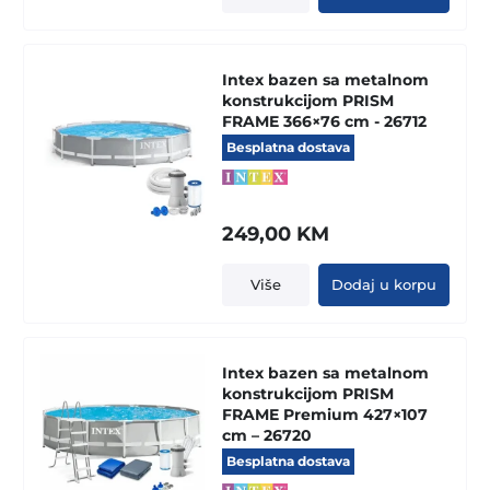
299,00 KM.
169,00 KM.
Intex bazen sa metalnom
konstrukcijom PRISM
FRAME 366×76 cm - 26712
Besplatna dostava
249,00
KM
Više
Dodaj u korpu
Intex bazen sa metalnom
konstrukcijom PRISM
FRAME Premium 427×107
cm – 26720
Besplatna dostava