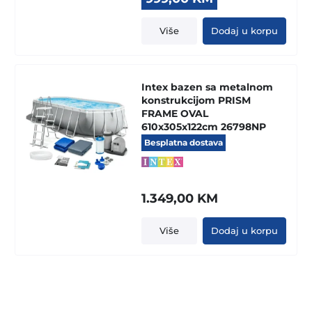
price
price
was:
is:
Više
Dodaj u korpu
1.469,00 KM.
999,00 KM.
Intex bazen sa metalnom
konstrukcijom PRISM
FRAME OVAL
610x305x122cm 26798NP
Besplatna dostava
1.349,00
KM
Više
Dodaj u korpu