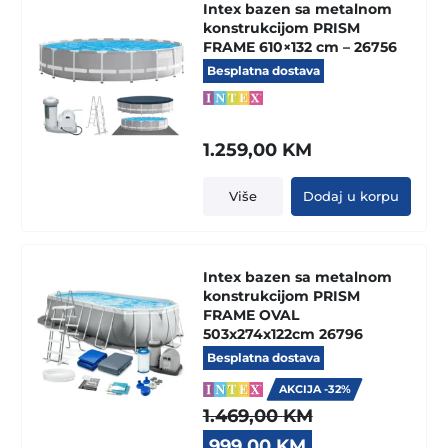
Intex bazen sa metalnom
konstrukcijom PRISM
FRAME 610×132 cm – 26756
Besplatna dostava
1.259,00
KM
Više
Dodaj u korpu
Intex bazen sa metalnom
konstrukcijom PRISM
FRAME OVAL
503x274x122cm 26796
Besplatna dostava
AKCIJA -32%
1.469,00
KM
Original
Current
999,00
KM