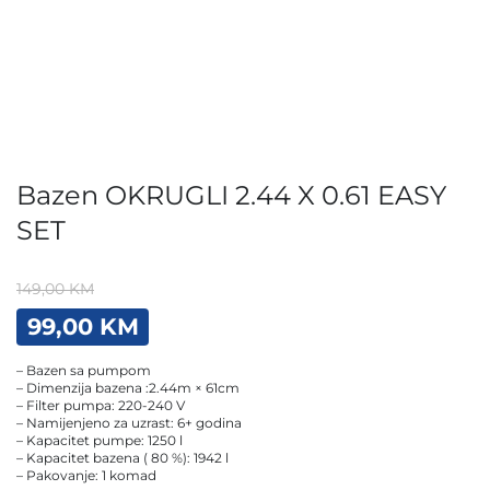
Bazen OKRUGLI 2.44 X 0.61 EASY
SET
149,00
KM
Original
Current
99,00
KM
price
price
was:
is:
– Bazen sa pumpom
149,00 KM.
99,00 KM.
– Dimenzija bazena :2.44m × 61cm
– Filter pumpa: 220-240 V
– Namijenjeno za uzrast: 6+ godina
– Kapacitet pumpe: 1250 l
– Kapacitet bazena ( 80 %): 1942 l
– Pakovanje: 1 komad