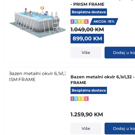
- PRISM FRAME
Besplatna dostava
AKCIJA -15%
1.049,00
KM
Original
Current
899,00
KM
price
price
was:
is:
Više
Dodaj u k
1.049,00 KM.
899,00 KM.
Bazen metalni okvir 6,1x1,32 
FRAME
Besplatna dostava
1.259,90
KM
Više
Dodaj u k