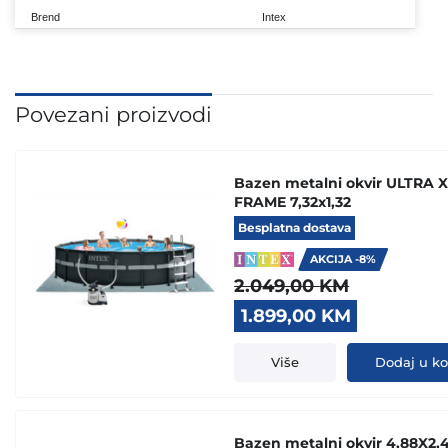
Brend
Intex
Povezani proizvodi
Bazen metalni okvir ULTRA 
FRAME 7,32x1,32
Besplatna dostava
AKCIJA -8%
2.049,00
KM
Original
Current
1.899,00
KM
price
price
was:
is:
Više
Dodaj u k
2.049,00 KM.
1.899,00 
Bazen metalni okvir 4,88X2,