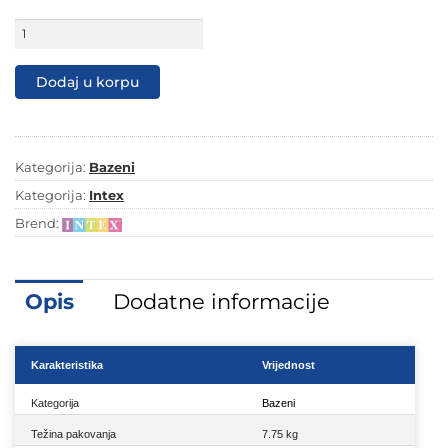
Bazen
OKRUGLI
2.44
X
Dodaj u korpu
0.61
EASY
SET
količina
Kategorija:
Bazeni
Kategorija:
Intex
Brend:
Opis
Dodatne informacije
Karakteristika
Vrijednost
Kategorija
Bazeni
Težina pakovanja
7.75 kg