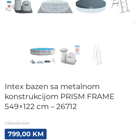
Intex bazen sa metalnom
konstrukcijom PRISM FRAME
549×122 cm – 26712
1.159,00
KM
Original
Current
799,00
KM
price
price