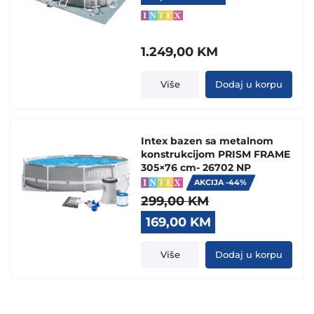
1.249,00
KM
Više
Dodaj u korpu
Intex bazen sa metalnom
konstrukcijom PRISM FRAME
305×76 cm- 26702 NP
AKCIJA -44%
299,00
KM
Original
Current
169,00
KM
price
price
was:
is:
Više
Dodaj u korpu
299,00 KM.
169,00 KM.