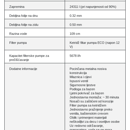
Zapremina
24311 l (pri napunjenosti od 90%)
Debljina folije na dnu
0.32 mm
Debljina folije na zidu
0.50 mm
Razina vode
109 cm
Filter pumpa
Ketridž filtar pumpa ECO (napon 12
V)
Kapacitet filterske pumpe za
5678 l/h
prečišćavanje
Dodatne informacije
Pocinčana metalna nosiva
konstrukcija
Mlaznica i cijevi
Ispusni ventil
Sigurnosne ljestve
Podloga za bazen
Ljetni pokrivač za bazen
Jednostavna montaža: ~ 30 minuta
Nosači su zaštićeni od korozije
Filter pumpa sa ketridžem
Jednostavno pražnjenje preko
ventila, baštenskim crevom
Oblik i primenjeni materijali
neškodljivi za decu i osetljive osobe
Uz redovno održavanje,
preparatima, voda se ne mora