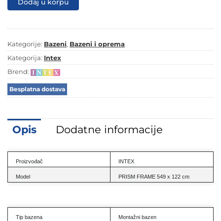
Dodaj u korpu
konstrukcijom
PRISM
FRAME
549×122
cm
Kategorije:
Bazeni
,
Bazeni i oprema
–
26712
Kategorija:
Intex
količina
Brend:
Besplatna dostava
Opis
Dodatne informacije
Proizvođač
INTEX
Model
PRISM FRAME 549 x 122 cm
Tip bazena
Montažni bazen