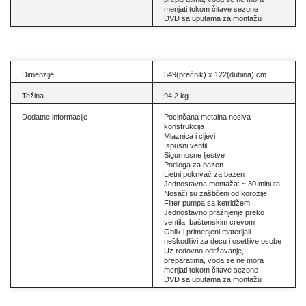
menjati tokom čitave sezone
DVD sa uputama za montažu
Dimenzije
549(prečnik) x 122(dubina) cm
Težina
94.2 kg
Dodatne informacije
Pocinčana metalna nosiva
konstrukcija
Mlaznica i cijevi
Ispusni ventil
Sigurnosne ljestve
Podloga za bazen
Ljetni pokrivač za bazen
Jednostavna montaža: ~ 30 minuta
Nosači su zaštićeni od korozije
Filter pumpa sa ketridžem
Jednostavno pražnjenje preko
ventila, baštenskim crevom
Oblik i primenjeni materijali
neškodljivi za decu i osetljive osobe
Uz redovno održavanje,
preparatima, voda se ne mora
menjati tokom čitave sezone
DVD sa uputama za montažu