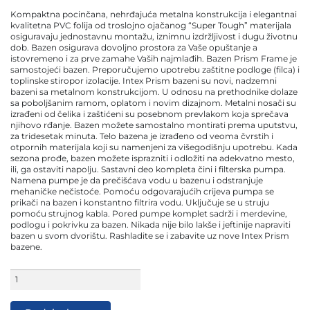
was:
is:
Kompaktna pocinčana, nehrđajuća metalna konstrukcija i elegantnai
1.159,00 KM.
799,00 KM.
kvalitetna PVC folija od troslojno ojačanog “Super Tough” materijala
osiguravaju jednostavnu montažu, iznimnu izdržljivost i dugu životnu
dob. Bazen osigurava dovoljno prostora za Vaše opuštanje a
istovremeno i za prve zamahe Vaših najmlađih. Bazen Prism Frame je
samostojeći bazen. Preporučujemo upotrebu zaštitne podloge (filca) i
toplinske stiropor izolacije. Intex Prism bazeni su novi, nadzemni
bazeni sa metalnom konstrukcijom. U odnosu na prethodnike dolaze
sa poboljšanim ramom, oplatom i novim dizajnom. Metalni nosači su
izrađeni od čelika i zaštićeni su posebnom prevlakom koja sprečava
njihovo rđanje. Bazen možete samostalno montirati prema uputstvu,
za tridesetak minuta. Telo bazena je izrađeno od veoma čvrstih i
otpornih materijala koji su namenjeni za višegodišnju upotrebu. Kada
sezona prođe, bazen možete isprazniti i odložiti na adekvatno mesto,
ili, ga ostaviti napolju. Sastavni deo kompleta čini i filterska pumpa.
Namena pumpe je da prečišćava vodu u bazenu i odstranjuje
mehaničke nečistoće. Pomoću odgovarajućih crijeva pumpa se
prikači na bazen i konstantno filtrira vodu. Uključuje se u struju
pomoću strujnog kabla. Pored pumpe komplet sadrži i merdevine,
podlogu i pokrivku za bazen. Nikada nije bilo lakše i jeftinije napraviti
bazen u svom dvorištu. Rashladite se i zabavite uz nove Intex Prism
bazene.
Intex
bazen
sa
metalnom