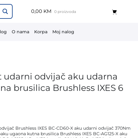
0,00 KM
0 proizvoda
log
O nama
Korpa
Moj nalog
 udarni odvijač aku udarna
na brusilica Brushless IXES 6
ca odvijač Brushless IXES BC-CD60-X aku udarni odvijač 370Nm
oaku ugaona kutna brusilica Brushless IXES BC-AG125-X aku