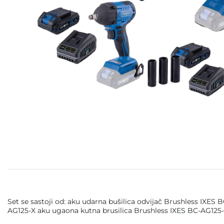
Set se sastoji od: aku udarna bušilica odvijač Brushless IXE
AG125-X aku ugaona kutna brusilica Brushless IXES BC-AG125-X 