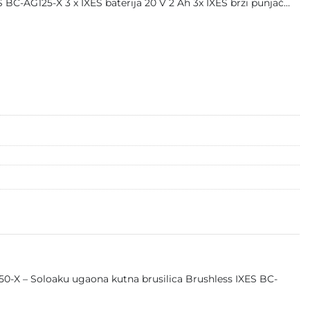
 BC-AG125-X 3 x IXES baterija 20 V 2 Ah 3x IXES brzi punjač…
50-X – Soloaku ugaona kutna brusilica Brushless IXES BC-