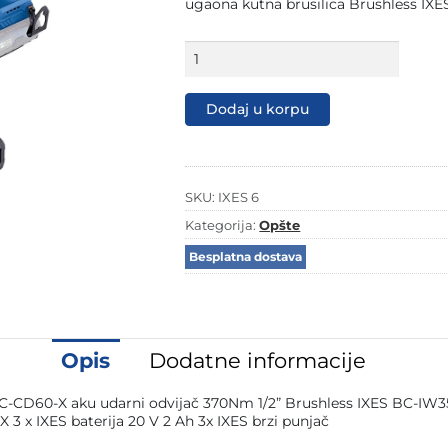
ugaona kutna brusilica Brushless IXES
Scheppach
aku
set
udarni
Dodaj u korpu
odvijač
aku
udarna
bušilica
i
SKU:
IXES 6
aku
Kategorija:
Opšte
ugaona
brusilica
Besplatna dostava
Brushless
IXES
6
količina
Opis
Dodatne informacije
S BC-CD60-X aku udarni odvijač 370Nm 1/2” Brushless IXES BC-IW3
3 x IXES baterija 20 V 2 Ah 3x IXES brzi punjač