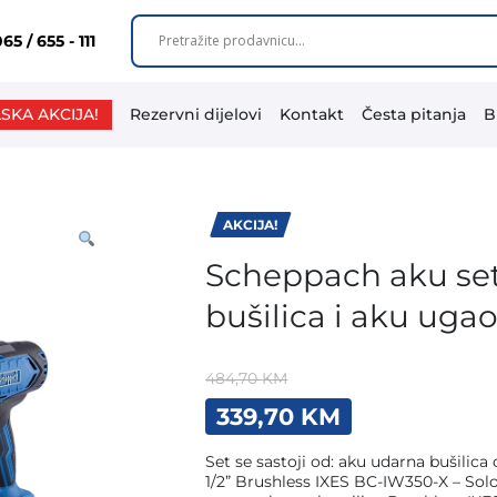
65 / 655 - 111
SKA AKCIJA!
Rezervni dijelovi
Kontakt
Česta pitanja
B
AKCIJA!
Scheppach aku set
bušilica i aku ugao
484,70
KM
Original
Current
339,70
KM
price
price
was:
is:
Set se sastoji od: aku udarna bušili
484,70 KM.
339,70 KM.
1/2” Brushless IXES BC-IW350-X – Sol