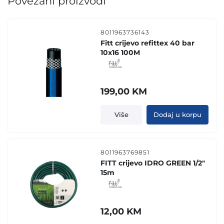
Povezani proizvodi
8011963736143
Fitt crijevo refittex 40 bar
10x16 100M
199,00
KM
Više
Dodaj u korpu
8011963769851
FITT crijevo IDRO GREEN 1/2"
15m
12,00
KM