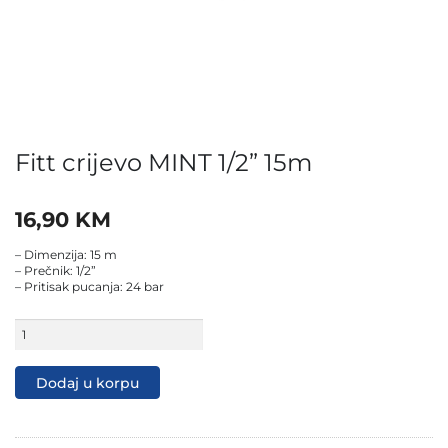
Fitt crijevo MINT 1/2” 15m
16,90
KM
– Dimenzija: 15 m
– Prečnik: 1/2”
– Pritisak pucanja: 24 bar
Fitt
crijevo
MINT
1/2"
Dodaj u korpu
15m
količina