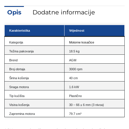
Opis
Dodatne informacije
Karakteristika
Vrijednost
Kategorija
Motorne kosačice
Težina pakovanja
18.5 kg
Brend
AGM
Broj obrtaja
3000 rpm
Širina košenja
40 cm
Snaga motora
1.6 kW
Tip kućišta
Plastično
Visina košenja
30 – 66 ± 6 mm (3 nivoa)
Zapremina motora
79.7 cm³