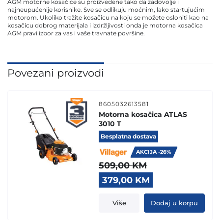
AGM motorne kosačice su proizvedene tako da zadovolje i
najneupućenije korisnike. Sve se odlikuju moćnim, lako startujućim
motorom. Ukoliko tražite kosačicu na koju se možete osloniti kao na
kosačicu dobrog materijala i izdržljivosti onda je motorna kosačica
AGM pravi izbor za vas i vaše travnate površine.
Povezani proizvodi
8605032613581
Motorna kosačica ATLAS
3010 T
Besplatna dostava
AKCIJA -26%
509,00
KM
Original
Current
379,00
KM
price
price
was:
is:
Više
Dodaj u korpu
509,00 KM.
379,00 KM.