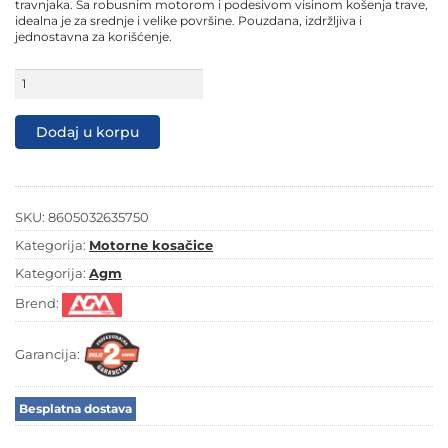
409,00 KM.
269,00 KM.
travnjaka. Sa robusnim motorom i podesivom visinom košenja trave,
idealna je za srednje i velike površine. Pouzdana, izdržljiva i
jednostavna za korišćenje.
Villager
motorna
kosilica
kosačica
Dodaj u korpu
AGM
4024
količina
SKU:
8605032635750
Kategorija:
Motorne kosačice
Kategorija:
Agm
Brend:
Garancija:
Besplatna dostava