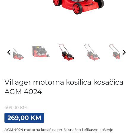
Villager motorna kosilica kosačica
AGM 4024
409,00
KM
Original
Current
269,00
KM
price
price
was:
is:
AGM 4024 motorna kosačica pruža snažno i efikasno košenje