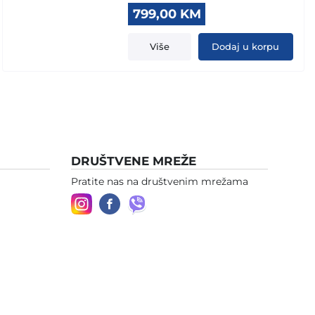
Original
Current
799,00
KM
price
price
was:
is:
Više
Dodaj u korpu
845,00 KM.
799,00 KM.
DRUŠTVENE MREŽE
Pratite nas na društvenim mrežama