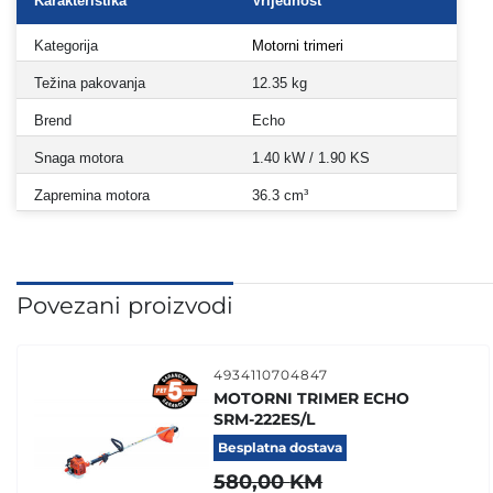
Karakteristika
Vrijednost
Kategorija
Motorni trimeri
Težina pakovanja
12.35 kg
Brend
Echo
Snaga motora
1.40 kW / 1.90 KS
Zapremina motora
36.3 cm³
Povezani proizvodi
4934110704847
MOTORNI TRIMER ECHO
SRM-222ES/L
Besplatna dostava
580,00
KM