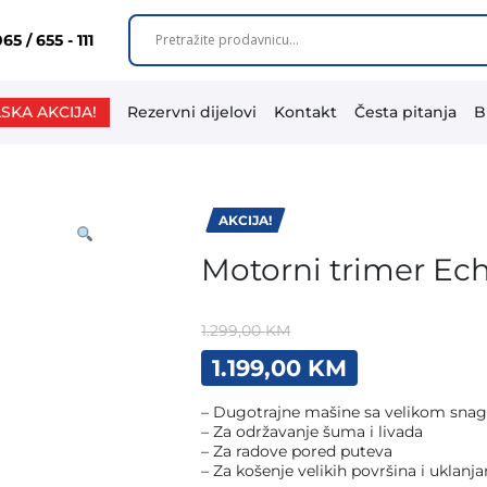
65 / 655 - 111
SKA AKCIJA!
Rezervni dijelovi
Kontakt
Česta pitanja
B
AKCIJA!
Motorni trimer Ec
1.299,00
KM
Original
Current
1.199,00
KM
price
price
was:
is:
– Dugotrajne mašine sa velikom sn
1.299,00 KM.
1.199,00 KM
– Za održavanje šuma i livada
– Za radove pored puteva
– Za košenje velikih površina i uklanjanj