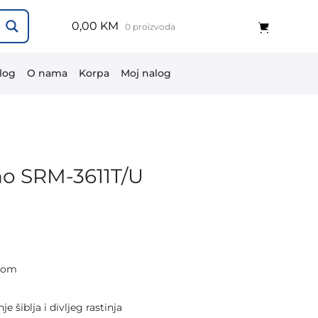
0,00 KM
0 proizvoda
log
O nama
Korpa
Moj nalog
ho SRM-3611T/U
agom
.
e šiblja i divljeg rastinja