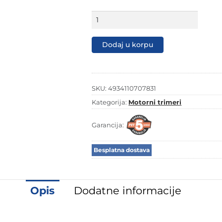
Motorni
trimer
Echo
SRM-
Dodaj u korpu
3611T/U
količina
SKU:
4934110707831
Kategorija:
Motorni trimeri
Garancija:
Besplatna dostava
Opis
Dodatne informacije