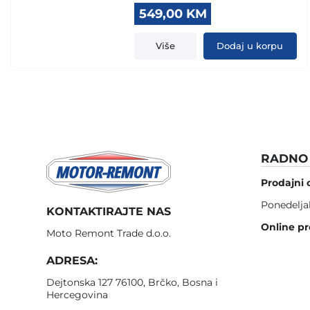
Original
Current
549,00
KM
price
price
was:
is:
Više
Dodaj u korpu
580,00 KM.
549,00 KM.
RADNO 
Prodajni 
Ponedelja
KONTAKTIRAJTE NAS
Online pr
Moto Remont Trade d.o.o.
ADRESA:
Dejtonska 127 76100, Brčko, Bosna i
Hercegovina