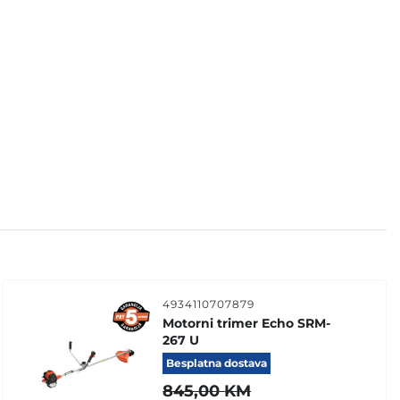
4934110707879
Motorni trimer Echo SRM-
267 U
Besplatna dostava
845,00
KM