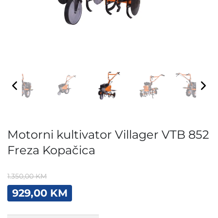
Motorni kultivator Villager VTB 852
Freza Kopačica
1.350,00
KM
Original
Current
929,00
KM
price
price
was:
is:
Motorni