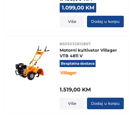
Original
Current
1.099,00
KM
price
price
was:
is:
Više
Dodaj u korpu
1.499,00 KM.
1.099,00 KM.
8605032612867
Motorni kultivator Villager
VTB 4811 V
Besplatna dostava
1.519,00
KM
Više
Dodaj u korpu