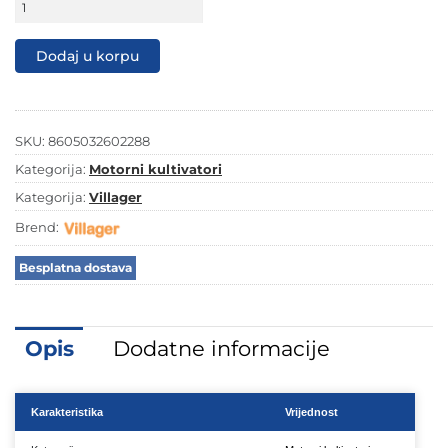
1.350,00 KM.
929,00 KM.
kultivator
Villager
VTB
Dodaj u korpu
852
Freza
Kopačica
količina
SKU:
8605032602288
Kategorija:
Motorni kultivatori
Kategorija:
Villager
Brend:
Besplatna dostava
Opis
Dodatne informacije
Karakteristika
Vrijednost