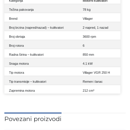
Kategorija
Motorni kultivatori
Težina pakovanja
78 kg
Brend
Villager
Broj brzina (napred/nazad) – kultivatori
2 napred, 1 nazad
Broj obrtaja
3600 rpm
Broj rotora
6
Radna širina – kultivatori
850 mm
Snaga motora
4.1 kW
Tip motora
Villager VGR 250 H
Tip transmisije – kultivatori
Remen i lanac
Zapremina motora
212 cm³
Povezani proizvodi