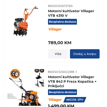
8605032613765
Motorni kultivator Villager
VTB 4310 V
Besplatna dostava
789,00
KM
Više
Dodaj u korpu
8605032602288-1
Motorni kultivator Villager
VTB 842 P Freza Kopačica +
Priključci
Besplatna dostava
AKCIJA -27%
1.499,00
KM