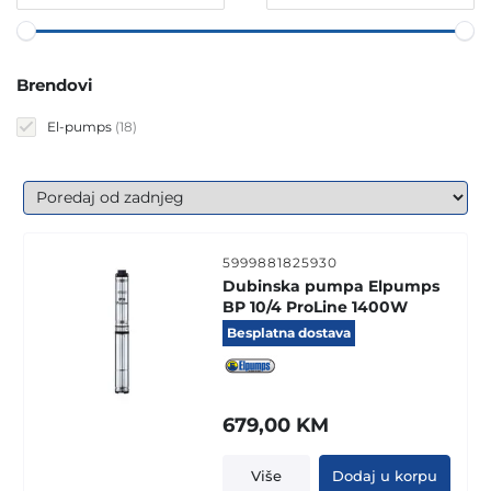
Brendovi
18
El-pumps
18
products
5999881825930
Dubinska pumpa Elpumps
BP 10/4 ProLine 1400W
Besplatna dostava
679,00
KM
Više
Dodaj u korpu