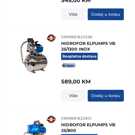
549,00
KM
Više
Dodaj u korpu
5999881825596
HIDROFOR ELPUMPS VB
25/1300 INOX
Besplatna dostava
589,00
KM
Više
Dodaj u korpu
5999881825831
HIDROFOR ELPUMPS VB
25/800