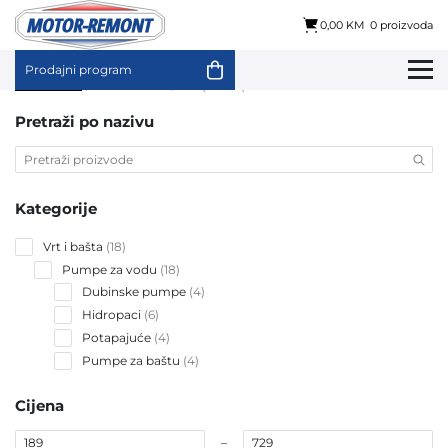
0,00 KM
0 proizvoda
Prodajni program
Skip
Početna
/ Brendovi / El-pumps
to
content
Pretraži po nazivu
Kategorije
18
Vrt i bašta
18
products
18
Pumpe za vodu
18
products
4
Dubinske pumpe
4
products
6
Hidropaci
6
products
4
Potapajuće
4
products
4
Pumpe za baštu
4
products
Cijena
–