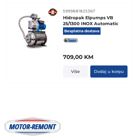
5999881825367
Hidropak Elpumps VB
25/1300 INOX Automatic
Besplatna dostava
709,00
KM
Više
Dodaj u korpu