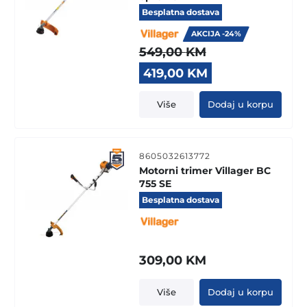
Besplatna dostava
AKCIJA -24%
549,00
KM
Original
Current
419,00
KM
price
price
was:
is:
Više
Dodaj u korpu
549,00 KM.
419,00 KM.
8605032613772
Motorni trimer Villager BC
755 SE
Besplatna dostava
309,00
KM
Više
Dodaj u korpu