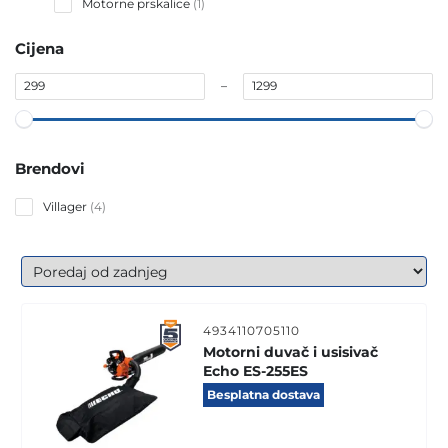
1
Motorne prskalice
1
product
Cijena
–
Brendovi
4
Villager
4
products
4934110705110
Motorni duvač i usisivač
Echo ES-255ES
Besplatna dostava