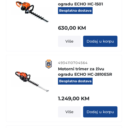
ogradu ECHO HC-1501
Besplatna dostava
630,00
KM
Više
Dodaj u korpu
4934110704564
Motorni trimer za živu
ogradu ECHO HC-2810ESR
Besplatna dostava
1.249,00
KM
Više
Dodaj u korpu