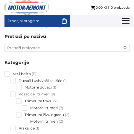
0,00 KM
0 proizvoda
Prodajni program
Skip
Početna
/ Garancije / 5 godina
to
content
Pretraži po nazivu
Kategorije
11
Vrt i bašta
11
products
1
Duvači i usisivači za lišće
1
product
1
Motorni duvači
1
product
9
Kosačice i trimeri
9
products
7
Trimeri za travu
7
products
7
Motorni trimeri
7
products
2
Trimeri za živu ogradu
2
products
2
Motorni trimeri
2
products
1
Prskalice
1
product