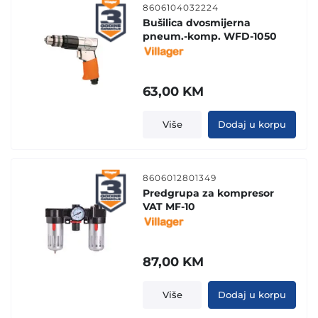
8606104032224
Bušilica dvosmijerna
pneum.-komp. WFD-1050
63,00
KM
Više
Dodaj u korpu
8606012801349
Predgrupa za kompresor
VAT MF-10
87,00
KM
Više
Dodaj u korpu