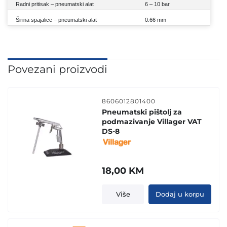
Radni pritisak – pneumatski alat
6 – 10 bar
Širina spajalice – pneumatski alat
0.66 mm
Povezani proizvodi
8606012801400
Pneumatski pištolj za
podmazivanje Villager VAT
DS-8
18,00
KM
Više
Dodaj u korpu