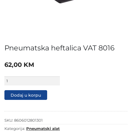
Pneumatska heftalica VAT 8016
62,00
KM
Pneumatska
heftalica
VAT
8016
Dodaj u korpu
količina
SKU:
8606012801301
Kategorija:
Pneumatski alat