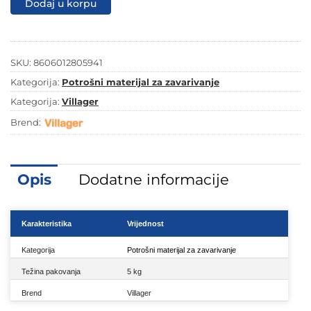
Dodaj u korpu
5/1
E6013
količina
SKU:
8606012805941
Kategorija:
Potrošni materijal za zavarivanje
Kategorija:
Villager
Brend:
Opis
Dodatne informacije
Karakteristika
Vrijednost
Kategorija
Potrošni materijal za zavarivanje
Težina pakovanja
5 kg
Brend
Villager