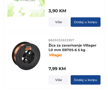
3,90
KM
Više
Dodaj u korpu
8605032632957
Žica za zavarivanje Villager
1.0 mm ER70S-6 5 kg
7,99
KM
Više
Dodaj u korpu