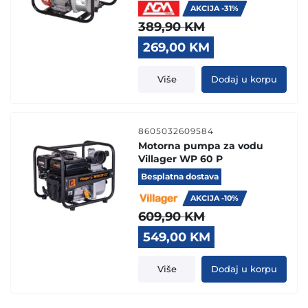
AKCIJA -31%
389,90
KM
Original
Current
269,00
KM
price
price
was:
is:
Više
Dodaj u korpu
389,90 KM.
269,00 KM.
8605032609584
Motorna pumpa za vodu
Villager WP 60 P
Besplatna dostava
AKCIJA -10%
609,90
KM
Original
Current
549,00
KM
price
price
was:
is:
Više
Dodaj u korpu
609,90 KM.
549,00 KM.