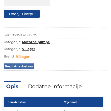
799,90 KM.
649,00 KM.
pumpa
za
vodu
Dodaj u korpu
Villager
HPWP
30
P
količina
SKU:
8605032603575
Kategorija:
Motorne pumpe
Kategorija:
Villager
Brend:
Besplatna dostava
Opis
Dodatne informacije
Karakteristika
Vrijednost