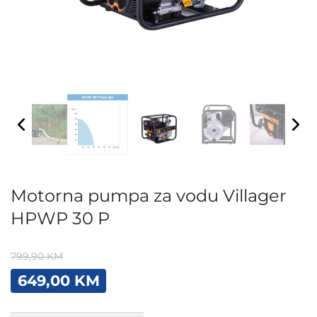
Motorna pumpa za vodu Villager
HPWP 30 P
799,90
KM
Original
Current
649,00
KM
price
price
was:
is:
Motorna