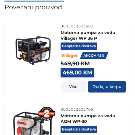
Povezani proizvodi
8605032603582
Motorna pumpa za vodu
Villager WP 36 P
Besplatna dostava
AKCIJA -15%
549,90
KM
Original
Current
469,00
KM
price
price
was:
is:
Više
Dodaj u korpu
549,90 KM.
469,00 KM.
8605032603766
Motorna pumpa za vodu
AGM WP-30
Besplatna dostava