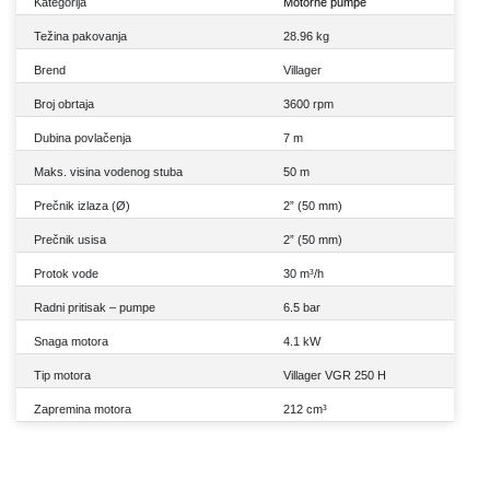
Kategorija
Motorne pumpe
Težina pakovanja
28.96 kg
Brend
Villager
Broj obrtaja
3600 rpm
Dubina povlačenja
7 m
Maks. visina vodenog stuba
50 m
Prečnik izlaza (Ø)
2” (50 mm)
Prečnik usisa
2” (50 mm)
Protok vode
30 m³/h
Radni pritisak – pumpe
6.5 bar
Snaga motora
4.1 kW
Tip motora
Villager VGR 250 H
Zapremina motora
212 cm³