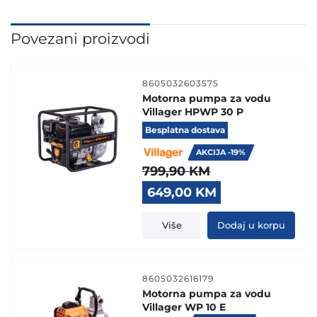
Povezani proizvodi
8605032603575
Motorna pumpa za vodu
Villager HPWP 30 P
Besplatna dostava
AKCIJA -19%
799,90
KM
Original
Current
649,00
KM
price
price
was:
is:
Više
Dodaj u korpu
799,90 KM.
649,00 KM.
8605032616179
Motorna pumpa za vodu
Villager WP 10 E