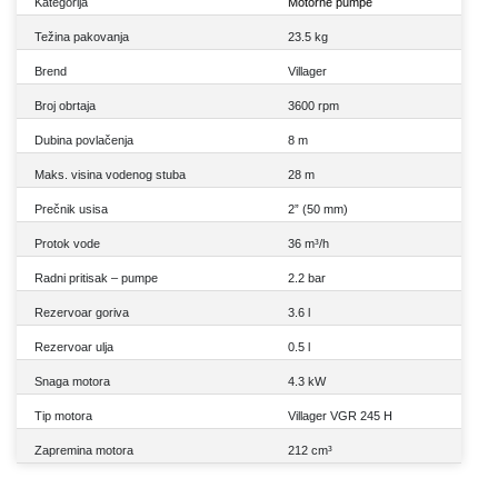
Kategorija
Motorne pumpe
Težina pakovanja
23.5 kg
Brend
Villager
Broj obrtaja
3600 rpm
Dubina povlačenja
8 m
Maks. visina vodenog stuba
28 m
Prečnik usisa
2” (50 mm)
Protok vode
36 m³/h
Radni pritisak – pumpe
2.2 bar
Rezervoar goriva
3.6 l
Rezervoar ulja
0.5 l
Snaga motora
4.3 kW
Tip motora
Villager VGR 245 H
Zapremina motora
212 cm³