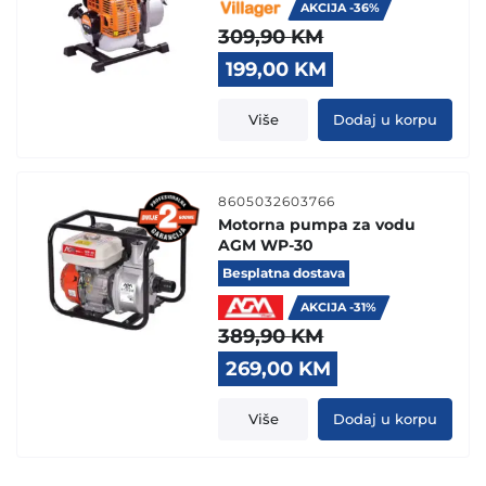
AKCIJA -36%
309,90
KM
Original
Current
199,00
KM
price
price
was:
is:
Više
Dodaj u korpu
309,90 KM.
199,00 KM.
8605032603766
Motorna pumpa za vodu
AGM WP-30
Besplatna dostava
AKCIJA -31%
389,90
KM
Original
Current
269,00
KM
price
price
was:
is:
Više
Dodaj u korpu
389,90 KM.
269,00 KM.