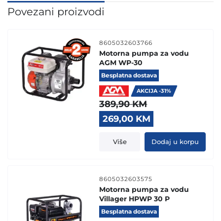
Povezani proizvodi
8605032603766
Motorna pumpa za vodu
AGM WP-30
Besplatna dostava
AKCIJA -31%
389,90
KM
Original
Current
269,00
KM
price
price
was:
is:
Više
Dodaj u korpu
389,90 KM.
269,00 KM.
8605032603575
Motorna pumpa za vodu
Villager HPWP 30 P
Besplatna dostava