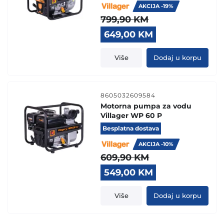
AKCIJA -19%
799,90
KM
Original
Current
649,00
KM
price
price
was:
is:
Više
Dodaj u korpu
799,90 KM.
649,00 KM.
8605032609584
Motorna pumpa za vodu
Villager WP 60 P
Besplatna dostava
AKCIJA -10%
609,90
KM
Original
Current
549,00
KM
price
price
was:
is:
Više
Dodaj u korpu
609,90 KM.
549,00 KM.