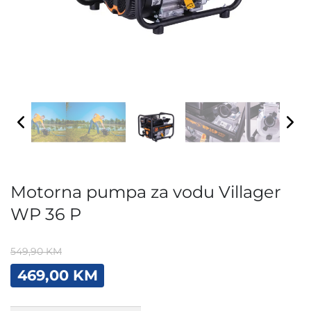
Motorna pumpa za vodu Villager
WP 36 P
549,90
KM
Original
Current
469,00
KM
price
price
was:
is:
Motorna