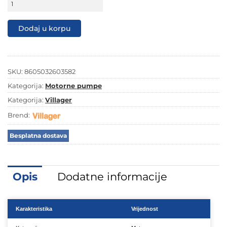
549,90 KM.
469,00 KM.
pumpa
za
vodu
Dodaj u korpu
Villager
WP
36
P
količina
SKU:
8605032603582
Kategorija:
Motorne pumpe
Kategorija:
Villager
Brend:
Besplatna dostava
Opis
Dodatne informacije
Karakteristika
Vrijednost