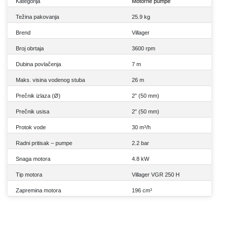
Kategorija
Motorne pumpe
Težina pakovanja
25.9 kg
Brend
Villager
Broj obrtaja
3600 rpm
Dubina povlačenja
7 m
Maks. visina vodenog stuba
26 m
Prečnik izlaza (Ø)
2” (50 mm)
Prečnik usisa
2” (50 mm)
Protok vode
30 m³/h
Radni pritisak – pumpe
2.2 bar
Snaga motora
4.8 kW
Tip motora
Villager VGR 250 H
Zapremina motora
196 cm³