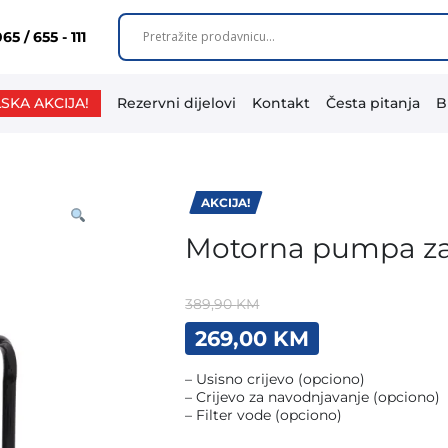
65 / 655 - 111
SKA AKCIJA!
Rezervni dijelovi
Kontakt
Česta pitanja
B
AKCIJA!
Motorna pumpa z
389,90
KM
Original
Current
269,00
KM
price
price
was:
is:
– Usisno crijevo (opciono)
389,90 KM.
269,00 KM.
– Crijevo za navodnjavanje (opciono)
– Filter vode (opciono)