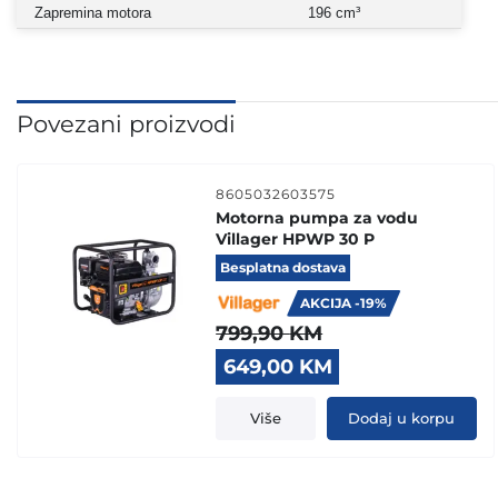
Zapremina motora
196 cm³
Povezani proizvodi
8605032603575
Motorna pumpa za vodu
Villager HPWP 30 P
Besplatna dostava
AKCIJA -19%
799,90
KM
Original
Current
649,00
KM
price
price
was:
is:
Više
Dodaj u korpu
799,90 KM.
649,00 KM.