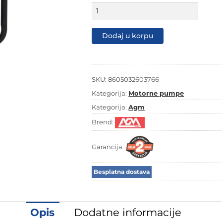
Motorna
pumpa
za
vodu
Dodaj u korpu
AGM
WP-
30
količina
SKU:
8605032603766
Kategorija:
Motorne pumpe
Kategorija:
Agm
Brend:
Garancija:
Besplatna dostava
Opis
Dodatne informacije