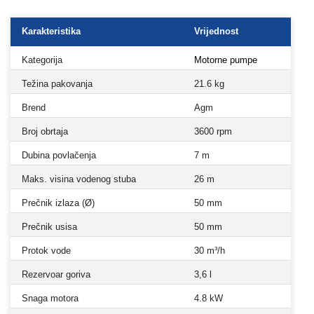
Karakteristika
Vrijednost
Kategorija
Motorne pumpe
Težina pakovanja
21.6 kg
Brend
Agm
Broj obrtaja
3600 rpm
Dubina povlačenja
7 m
Maks. visina vodenog stuba
26 m
Prečnik izlaza (Ø)
50 mm
Prečnik usisa
50 mm
Protok vode
30 m³/h
Rezervoar goriva
3,6 l
Snaga motora
4.8 kW