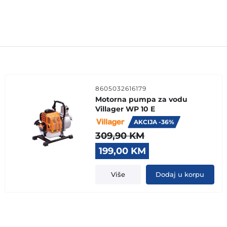
8605032616179
Motorna pumpa za vodu
Villager WP 10 E
AKCIJA -36%
309,90
KM
Original
Current
199,00
KM
price
price
was:
is:
Više
Dodaj u korpu
309,90 KM.
199,00 KM.