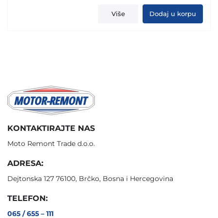
price
price
was:
is:
Više
Dodaj u korpu
799,90 KM.
649,00 KM.
KONTAKTIRAJTE NAS
Moto Remont Trade d.o.o.
ADRESA:
Dejtonska 127 76100, Brčko, Bosna i Hercegovina
TELEFON:
065 / 655 – 111