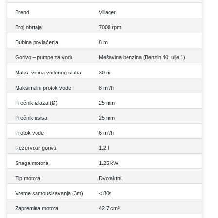
Brend
Villager
Broj obrtaja
7000 rpm
Dubina povlačenja
8 m
Gorivo – pumpe za vodu
Mešavina benzina (Benzin 40: ulje 1)
Maks. visina vodenog stuba
30 m
Maksimalni protok vode
8 m³/h
Prečnik izlaza (Ø)
25 mm
Prečnik usisa
25 mm
Protok vode
6 m³/h
Rezervoar goriva
1.2 l
Snaga motora
1.25 kW
Tip motora
Dvotaktni
Vreme samousisavanja (3m)
≤ 80s
Zapremina motora
42.7 cm³