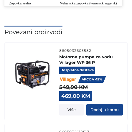
Zaptivka vratila
Mehanička zaptivka (keramički ugljenik)
Povezani proizvodi
8605032603582
Motorna pumpa za vodu
Villager WP 36 P
Besplatna dostava
AKCIJA -15%
549,90
KM
Original
Current
469,00
KM
price
price
was:
is:
Više
Dodaj u korpu
549,90 KM.
469,00 KM.
8605032618517