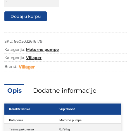
309,90 KM.
199,00 KM.
pumpa
za
vodu
Dodaj u korpu
Villager
WP
10
E
količina
SKU:
8605032616179
Kategorija:
Motorne pumpe
Kategorija:
Villager
Brend:
Opis
Dodatne informacije
Karakteristika
Vrijednost
Kategorija
Motorne pumpe
Težina pakovanja
8.79 kg