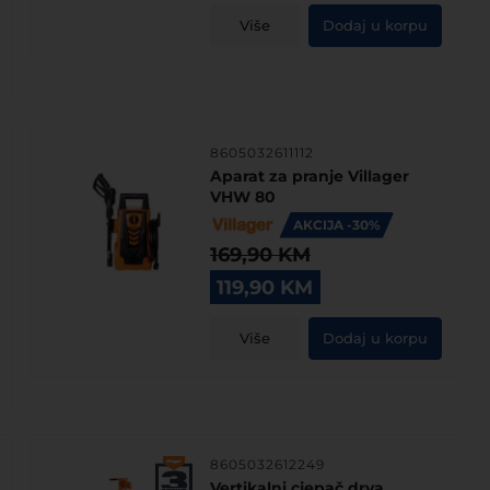
was:
is:
Više
Dodaj u korpu
229,00 KM.
159,00 KM.
8605032611112
Aparat za pranje Villager
VHW 80
AKCIJA -30%
169,90
KM
Original
Current
119,90
KM
price
price
was:
is:
Više
Dodaj u korpu
169,90 KM.
119,90 KM.
8605032612249
Vertikalni cjepač drva