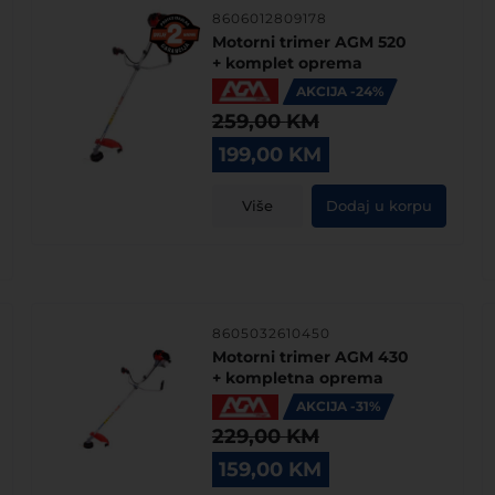
8606012809178
Motorni trimer AGM 520
+ komplet oprema
AKCIJA -24%
259,00
KM
Original
Current
199,00
KM
price
price
was:
is:
Više
Dodaj u korpu
259,00 KM.
199,00 KM.
8605032610450
Motorni trimer AGM 430
+ kompletna oprema
AKCIJA -31%
229,00
KM
Original
Current
159,00
KM
price
price