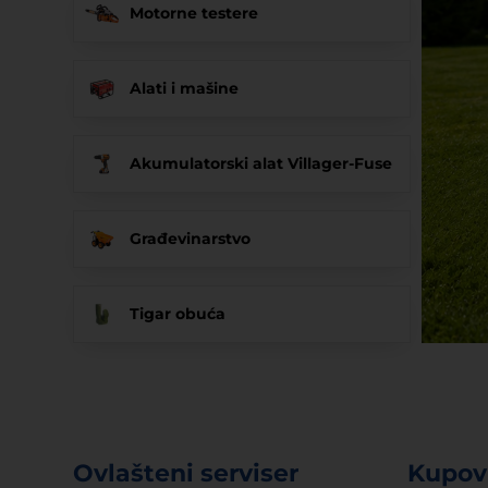
Motorne testere
Alati i mašine
Akumulatorski alat Villager-Fuse
Građevinarstvo
Tigar obuća
Ovlašteni serviser
Kupovi