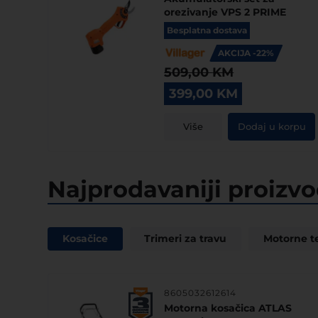
orezivanje VPS 2 PRIME
Besplatna dostava
AKCIJA -22%
509,00
KM
Original
Current
399,00
KM
price
price
was:
is:
Više
Dodaj u korpu
509,00 KM.
399,00 KM.
Najprodavaniji proizvo
Kosačice
Trimeri za travu
Motorne t
8605032612614
Motorna kosačica ATLAS