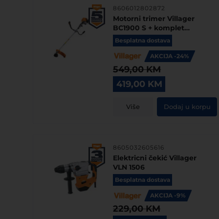
8606012802872
Motorni trimer Villager
BC1900 S + komplet
oprema
Besplatna dostava
AKCIJA -24%
549,00
KM
Original
Current
419,00
KM
price
price
was:
is:
Više
Dodaj u korpu
549,00 KM.
419,00 KM.
8605032605616
Elektricni čekić Villager
VLN 1506
Besplatna dostava
AKCIJA -9%
229,00
KM