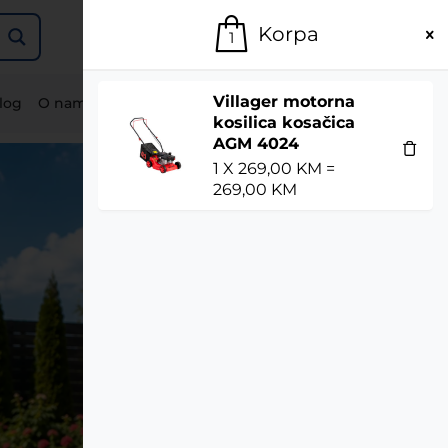
Korpa
269,00 KM
1
1 proizvod
Villager motorna
log
O nama
Korpa
Moj nalog
kosilica kosačica
AGM 4024
1
X
269,00
KM
=
269,00
KM