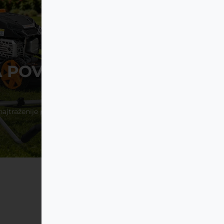
AKCIJA!
A POVJERENJA HVALA
ŠTO STE UZ NAS!
i najtraženije proizvode po najnižim cijenama u velikoj
martovskoj akciji!
Pogledaj akciju!
Besplatna dostava