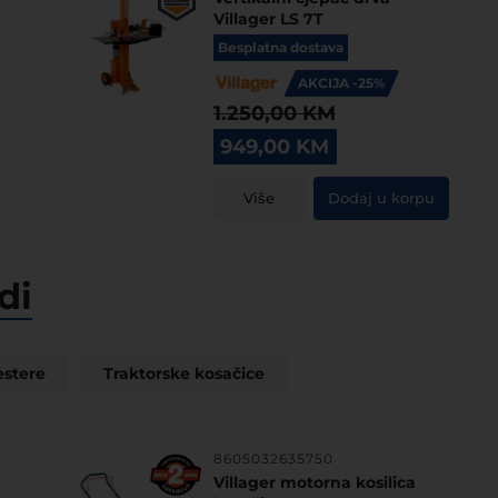
Villager LS 7T
Besplatna dostava
AKCIJA -25%
1.250,00
KM
Original
Current
949,00
KM
price
price
was:
is:
Više
Dodaj u korpu
1.250,00 KM.
949,00 KM.
di
estere
Traktorske kosačice
8605032635750
Villager motorna kosilica