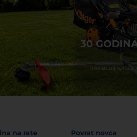
30 GODIN
Iskoristi priliku i kup
na na rate
Povrat novca