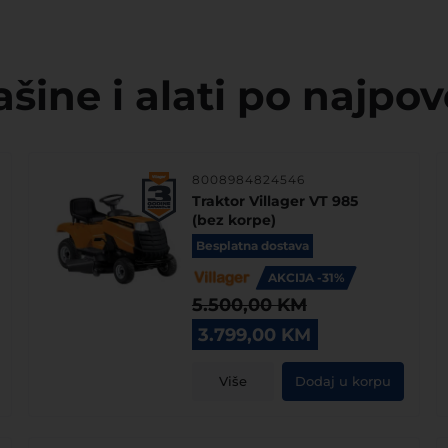
ine i alati po najpov
8008984824546
Traktor Villager VT 985
(bez korpe)
Besplatna dostava
AKCIJA -31%
5.500,00
KM
Original
Current
3.799,00
KM
price
price
was:
is:
Više
Dodaj u korpu
5.500,00 KM.
3.799,00 KM.