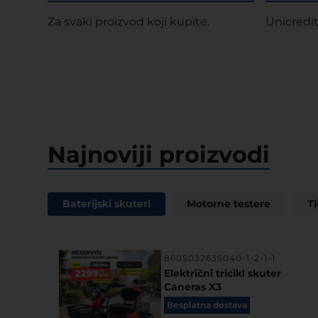
Za svaki proizvod koji kupite.
Unicredit
Najnoviji proizvodi
Baterijski skuteri
Motorne testere
T
8605032635040-1-2-1-1
Električni tricikl skuter
Caneras X3
Besplatna dostava