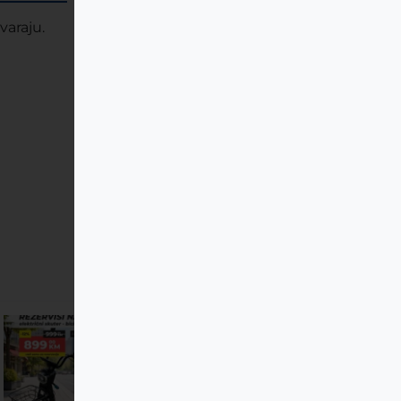
varaju.
Za sve narudžbe preko 200KM.
8605032635040-1-2
Električni skuter bicikl
Caneras X
Besplatna dostava