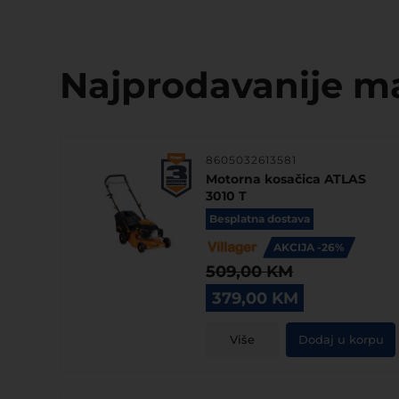
Najprodavanije maš
8605032613581
Motorna kosačica ATLAS
3010 T
Besplatna dostava
AKCIJA -26%
509,00
KM
Original
Current
379,00
KM
price
price
was:
is:
Više
Dodaj u korpu
509,00 KM.
379,00 KM.